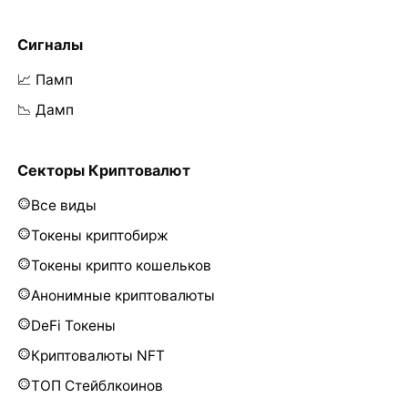
Сигналы
📈 Памп
📉 Дамп
Секторы Криптовалют
Все виды
Токены криптобирж
Токены крипто кошельков
Анонимные криптовалюты
DeFi Токены
Криптовалюты NFT
ТОП Стейблкоинов