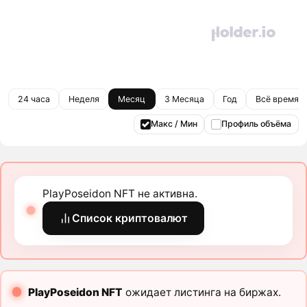
24 часа
Неделя
Месяц
3 Месяца
Год
Всё время
Макс / Мин
Профиль объёма
PlayPoseidon NFT не активна.
Список криптовалют
PlayPoseidon NFT
ожидает листинга на биржах.