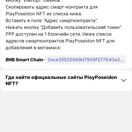
кнопку “Импорт токенов”.
Скопировать адрес смарт-контракта для
PlayPoseidon NFT из списка ниже.
Вставить в поле “Адрес смартконтракта”.
Нажать кнопку “Добавить пользовательский токен”.
PPP доступен на 1 блокчейн сети. Ниже список
адресов смартконтрактов PlayPoseidon NFT для
добавления в метамаск:
BNB Smart Chain
-
0xce355300b9d7909f577640a3fb179cf911a23fbb
Где найти официальные сайты PlayPoseidon
NFT?