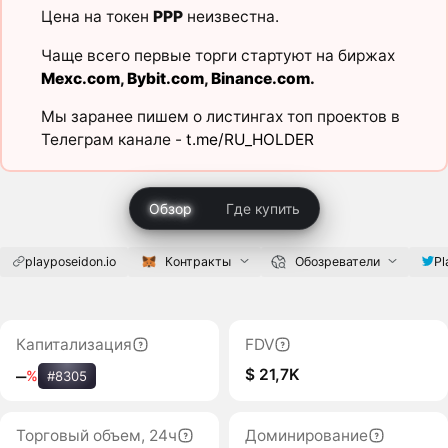
Цена на токен
PPP
неизвестна.
Чаще всего первые торги стартуют на биржах
Mexc.com
,
Bybit.com
,
Binance.com
.
Мы заранее пишем о листингах топ проектов в
Телеграм канале -
t.me/RU_HOLDER
Обзор
Где купить
playposeidon.io
Контракты
Обозреватели
Pl
Капитализация
FDV
$ 21,7K
‒
%
#8305
Торговый объем, 24ч
Доминирование