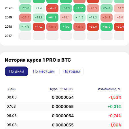
2020
+26.0
+2.4
−44.7
+33.3
+152
−23.3
+24.4
−14.2
2019
−27.4
+15.8
+64.9
−12.1
+11.5
+11.3
−24.8
−5.0
2018
+14.9
−47.2
−35.5
+102
−35.5
−56.0
+48.9
−50.4
2017
История курса 1 PRO в BTC
По дням
По месяцам
По годам
День
Курс PRO/BTC
Изменение, %
0,0000054
-1,53%
08.08
0,0000055
+0,31%
07.08
0,0000054
-0,74%
06.08
0,0000055
-1,00%
05.08