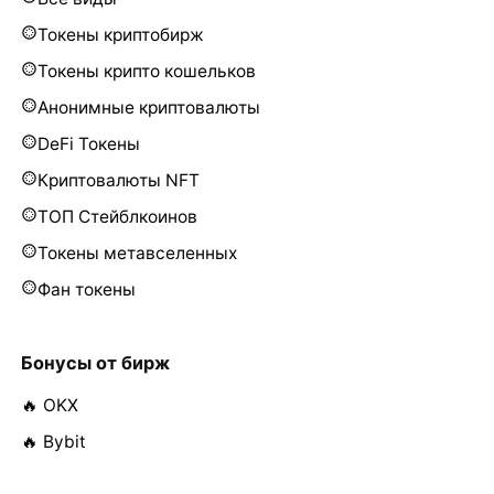
Токены криптобирж
Токены крипто кошельков
Анонимные криптовалюты
DeFi Токены
Криптовалюты NFT
ТОП Стейблкоинов
Токены метавселенных
Фан токены
Бонусы от бирж
🔥 OKX
🔥 Bybit