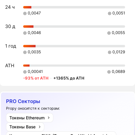
24 ч
◎ 0,0047
◎ 0,0051
30 д
◎ 0,0046
◎ 0,0055
1 год
◎ 0,0035
◎ 0,0129
ATH
◎ 0,00041
◎ 0,0689
-93% от ATH
·
+1365% до ATH
PRO Секторы
Propy оноситстя к секторам:
Токены Ethereum
Токены Base