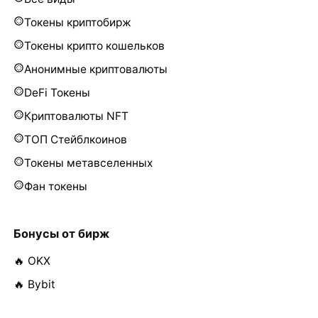
Токены криптобирж
Токены крипто кошельков
Анонимные криптовалюты
DeFi Токены
Криптовалюты NFT
ТОП Стейблкоинов
Токены метавселенных
Фан токены
Бонусы от бирж
🔥 OKX
🔥 Bybit