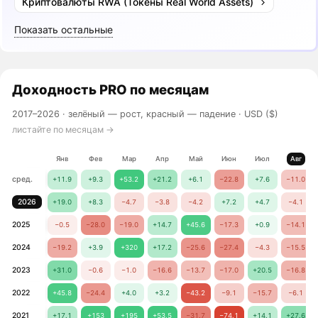
Криптовалюты RWA (Токены Real World Assets)
Показать остальные
Доходность
PRO
по месяцам
2017–2026 ·
зелёный — рост, красный — падение
· USD ($)
листайте по месяцам →
Янв
Фев
Мар
Апр
Май
Июн
Июл
Авг
сред.
+11.9
+9.3
+53.2
+21.2
+6.1
−22.8
+7.6
−11.0
2026
+19.0
+8.3
−4.7
−3.8
−4.2
+7.2
+4.7
−4.1
2025
−0.5
−28.0
−19.0
+14.7
+45.6
−17.3
+0.9
−14.1
2024
−19.2
+3.9
+320
+17.2
−25.6
−27.4
−4.3
−15.5
2023
+31.0
−0.6
−1.0
−16.6
−13.7
−17.0
+20.5
−16.8
2022
+45.8
−24.4
+4.0
+3.2
−43.2
−9.1
−15.7
−6.1
2021
+17.1
+153
+195
+53.5
−31.7
−74.1
+14.1
+27.6