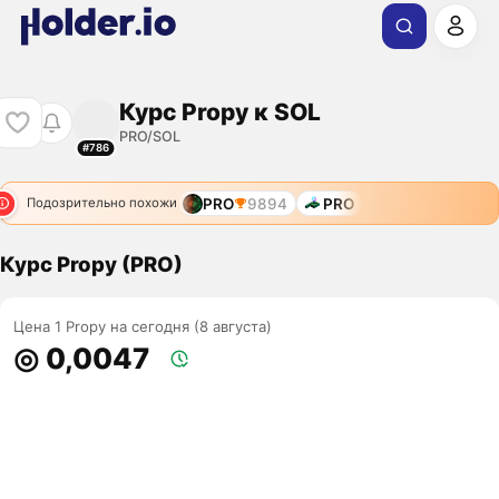
Курс Propy к SOL
PRO/SOL
#786
PRO
9894
PRO
Подозрительно похожи
Курс Propy (PRO)
Цена 1 Propy на сегодня (8 августа)
◎ 0,0047