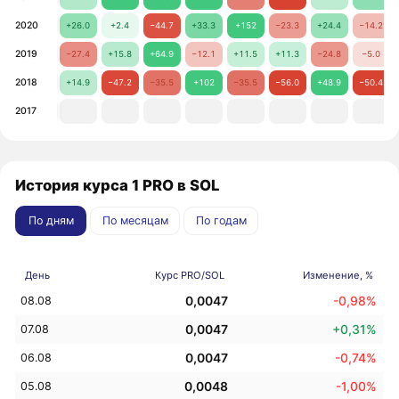
2020
+26.0
+2.4
−44.7
+33.3
+152
−23.3
+24.4
−14.2
2019
−27.4
+15.8
+64.9
−12.1
+11.5
+11.3
−24.8
−5.0
2018
+14.9
−47.2
−35.5
+102
−35.5
−56.0
+48.9
−50.4
2017
История курса 1 PRO в SOL
По дням
По месяцам
По годам
День
Курс PRO/SOL
Изменение, %
0,0047
-0,98%
08.08
0,0047
+0,31%
07.08
0,0047
-0,74%
06.08
0,0048
-1,00%
05.08