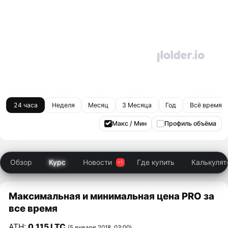
24 часа
Неделя
Месяц
3 Месяца
Год
Всё время
Макс / Мин
Профиль объёма
Обзор
Курс
Новости
Где купить
Калькулят
Максимальная и минимальная цена PRO за
все время
ATH:
0,115 LTC
(5 января 2018, 03:00)