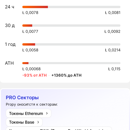
24 ч
Ł 0,0078
Ł 0,0081
30 д
Ł 0,0077
Ł 0,0092
1 год
Ł 0,0058
Ł 0,0214
ATH
Ł 0,00068
Ł 0,115
-93% от ATH
·
+1360% до ATH
PRO Секторы
Propy оноситстя к секторам:
Токены Ethereum
Токены Base