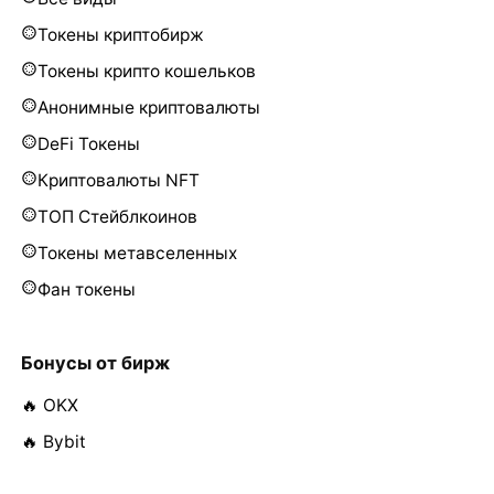
Токены криптобирж
Токены крипто кошельков
Анонимные криптовалюты
DeFi Токены
Криптовалюты NFT
ТОП Стейблкоинов
Токены метавселенных
Фан токены
Бонусы от бирж
🔥 OKX
🔥 Bybit