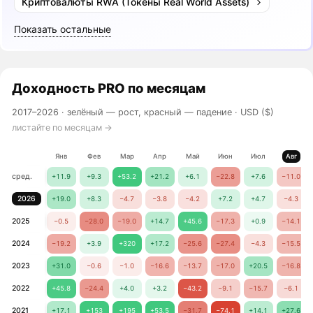
Криптовалюты RWA (Токены Real World Assets)
Показать остальные
Доходность
PRO
по месяцам
2017–2026 ·
зелёный — рост, красный — падение
· USD ($)
листайте по месяцам →
Янв
Фев
Мар
Апр
Май
Июн
Июл
Авг
сред.
+11.9
+9.3
+53.2
+21.2
+6.1
−22.8
+7.6
−11.0
2026
+19.0
+8.3
−4.7
−3.8
−4.2
+7.2
+4.7
−4.3
2025
−0.5
−28.0
−19.0
+14.7
+45.6
−17.3
+0.9
−14.1
2024
−19.2
+3.9
+320
+17.2
−25.6
−27.4
−4.3
−15.5
2023
+31.0
−0.6
−1.0
−16.6
−13.7
−17.0
+20.5
−16.8
2022
+45.8
−24.4
+4.0
+3.2
−43.2
−9.1
−15.7
−6.1
2021
+17.1
+153
+195
+53.5
−31.7
−74.1
+14.1
+27.6