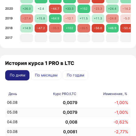
2020
+26.0
+2.4
−44.7
+33.3
+152
−23.3
+24.4
−14.2
2019
−27.4
+15.8
+64.9
−12.1
+11.5
+11.3
−24.8
−5.0
2018
+14.9
−47.2
−35.5
+102
−35.5
−56.0
+48.9
−50.4
2017
История курса 1 PRO в LTC
По дням
По месяцам
По годам
День
Курс PRO/LTC
Изменение, %
0,0079
-1,00%
06.08
0,0079
-1,00%
05.08
0,008
-0,62%
04.08
0,0081
-2,77%
03.08