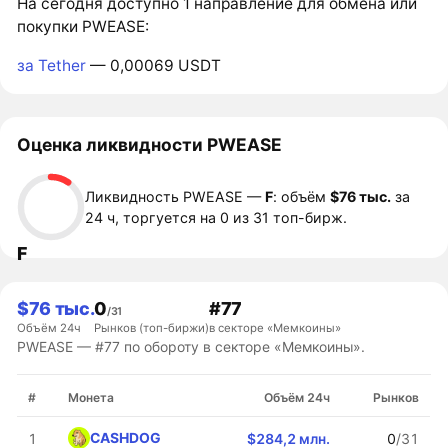
На сегодня доступно 1 направление для обмена или
покупки PWEASE:
за Tether
— 0,00069 USDT
Оценка ликвидности PWEASE
Ликвидность PWEASE —
F
: объём
$76 тыс.
за
24 ч, торгуется на 0 из 31 топ-бирж.
F
$76 тыс.
0
#77
/31
Объём 24ч
Рынков (топ-биржи)
в секторе «Мемкоины»
PWEASE — #77 по обороту в секторе «Мемкоины».
#
Монета
Объём 24ч
Рынков
CASHDOG
1
$284,2 млн.
0
/31