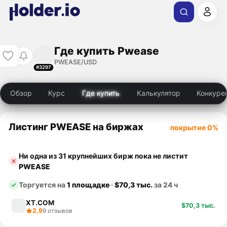
Где купить Pwease
PWEASE/USD
#3297
Обзор
Курс
Где купить
Калькулятор
Конкуре
Листинг PWEASE на биржах
покрытие 0%
Ни одна из 31 крупнейших бирж пока не листит
PWEASE
Торгуется на
1 площадке
·
$70,3 тыс.
за 24 ч
XT.COM
$70,3 тыс.
2,9
9 отзывов