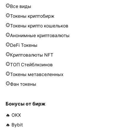
Все виды
Токены криптобирж
Токены крипто кошельков
Анонимные криптовалюты
DeFi Токены
Криптовалюты NFT
ТОП Стейблкоинов
Токены метавселенных
Фан токены
Бонусы от бирж
🔥 OKX
🔥 Bybit