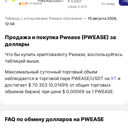
1
PWEASE/USDT
Пе
₮ 0,0007
2,9
9 отзывов
5ч назад
спред 0.42%
Таблица с котировками Pwease обновлена —
10 августа 2026,
12:04
Продажа и покупка Pwease (PWEASE) за
доллары
Что бы купить криптовалюту Pwease, воспользуйтесь
таблицей выше.
Максимальный суточный торговый объем
наблюдается в торговой паре PWEASE/USDT на
XT
и
достигает $ 70 303 (0,0149% от общих торговых
объемов биржи) при цене $ 0,00069 за 1 PWEASE.
FAQ по обмену долларов на PWEASE