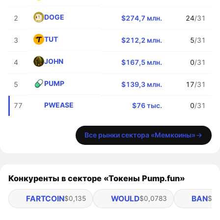
DOGE
2
$274,7 млн.
24
/31
TUT
3
$212,2 млн.
5
/31
JOHN
4
$167,5 млн.
0
/31
PUMP
5
$139,3 млн.
17
/31
PWEASE
77
$76 тыс.
0
/31
Все рынки сектора «Мемкоины»
Конкуренты в секторе «Токены Pump.fun»
FARTCOIN
WOULD
BAN
$0,135
$0,0783
$0,