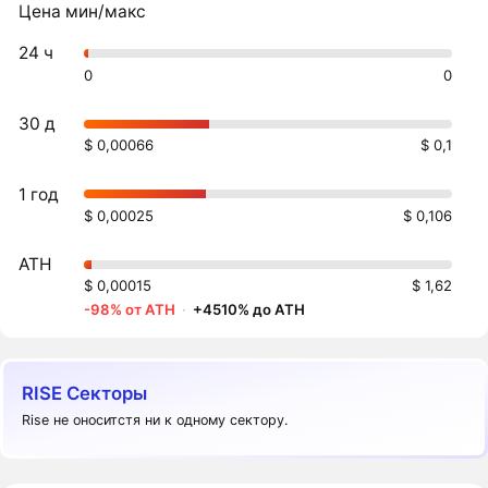
Цена мин/макс
24 ч
0
0
30 д
$ 0,00066
$ 0,1
1 год
$ 0,00025
$ 0,106
ATH
$ 0,00015
$ 1,62
-98% от ATH
·
+4510% до ATH
RISE Секторы
Rise не оноситстя ни к одному сектору.