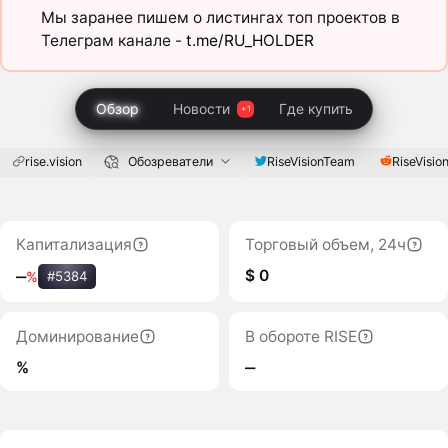
Мы заранее пишем о листингах топ проектов в
Телеграм канале -
t.me/RU_HOLDER
Обзор
Новости
Где купить
rise.vision
Обозреватели
RiseVisionTeam
RiseVisio
Капитализация
Торговый объем, 24ч
$ 0
‒
%
#5384
Доминирование
В обороте RISE
%
‒