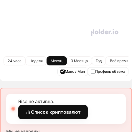
24 часа
Неделя
Месяц
3 Месяца
Год
Всё время
Макс / Мин
Профиль объёма
Rise не активна.
Список криптовалют
Мы не уверены.