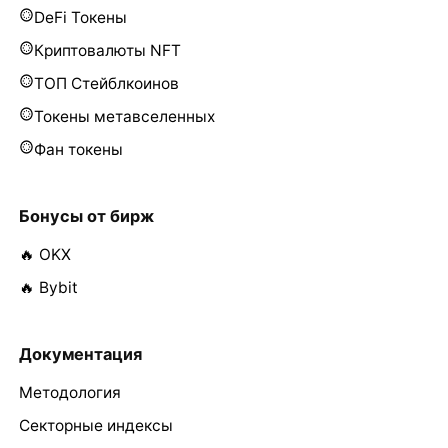
DeFi Токены
Криптовалюты NFT
ТОП Стейблкоинов
Токены метавселенных
Фан токены
Бонусы от бирж
🔥 OKX
🔥 Bybit
Документация
Методология
Секторные индексы