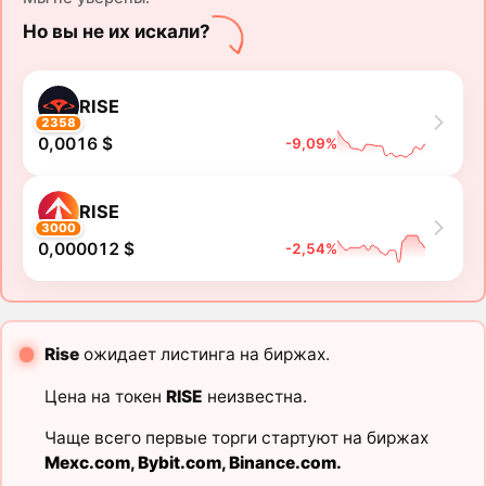
Но вы не их искали?
RISE
2358
0,0016 $
-9,09%
RISE
3000
0,000012 $
-2,54%
Rise
ожидает листинга на биржах.
Цена на токен
RISE
неизвестна.
Чаще всего первые торги стартуют на биржах
Mexc.com
,
Bybit.com
,
Binance.com
.