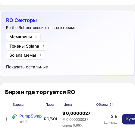
RO Секторы
Ro the Robber оноситстя к секторам:
Мемкоины
Токены Solana
Solana мемы
Показать остальные
Биржи где торгуется RO
Биржа
Пара
Цена
Объем, 24 ч
$ 0,0000027
PumpSwap
$ 8
1
RO/SOL
Купи
◎ 0,000000037
1,0
3д назад
спред 0.69%