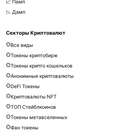
📈 Памп
📉 Дамп
Секторы Криптовалют
Все виды
Токены криптобирж
Токены крипто кошельков
Анонимные криптовалюты
DeFi Токены
Криптовалюты NFT
ТОП Стейблкоинов
Токены метавселенных
Фан токены