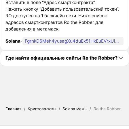
Вставить в поле “Адрес смартконтракта”.
Нажать кнопку “Добавить пользовательский токен”.
RO доступен на 1 блокчейн сети. Ниже список
адресов смартконтрактов Ro the Robber для
добавления в метамаск:
Solana
-
FgrnkD6Meh4yusagXu4duEx51HkEuEVrxUihG9r2ejRR
Где найти официальные сайты Ro the Robber?
Главная
/
Криптовалюты
/
Solana мемы
/
Ro the Robber