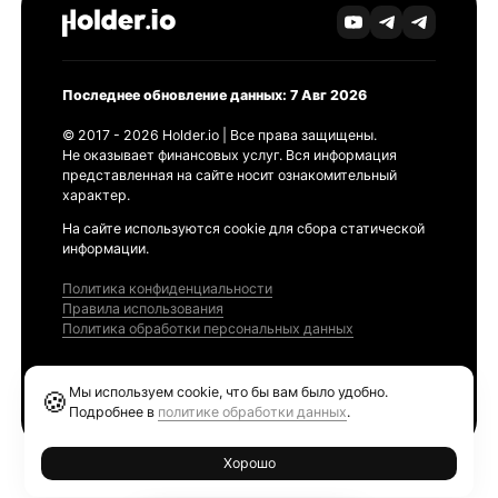
Последнее обновление данных: 7 Авг 2026
© 2017 - 2026 Holder.io | Все права защищены.
Не оказывает финансовых услуг. Вся информация
представленная на сайте носит ознакомительный
характер.
На сайте используются cookie для сбора статической
информации.
Политика конфиденциальности
Правила использования
Политика обработки персональных данных
Продукты
Мы используем cookie, что бы вам было удобно.
🍪
Ethereum GAS Tracker
Подробнее в
политике обработки данных
.
Хорошо