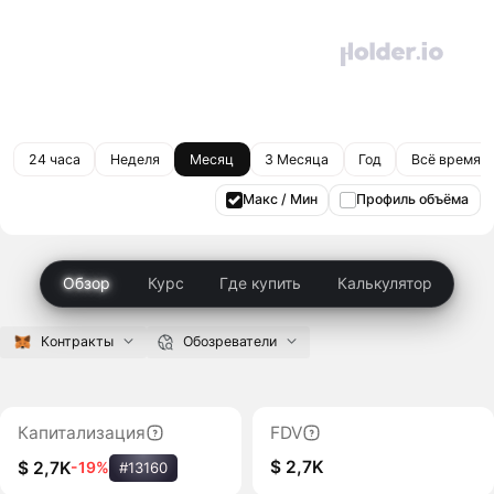
24 часа
Неделя
Месяц
3 Месяца
Год
Всё время
Макс / Мин
Профиль объёма
Обзор
Курс
Где купить
Калькулятор
Контракты
Обозреватели
Капитализация
FDV
$ 2,7K
$ 2,7K
-19%
#13160