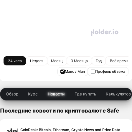
24 часа
Неделя
Месяц
3 Месяца
Год
Всё время
Макс / Мин
Профиль объёма
Обзор
Курс
Новости
Где купить
Калькулятор
Последние новости по криптовалюте Safe
CoinDesk: Bitcoin, Ethereum, Crypto News and Price Data