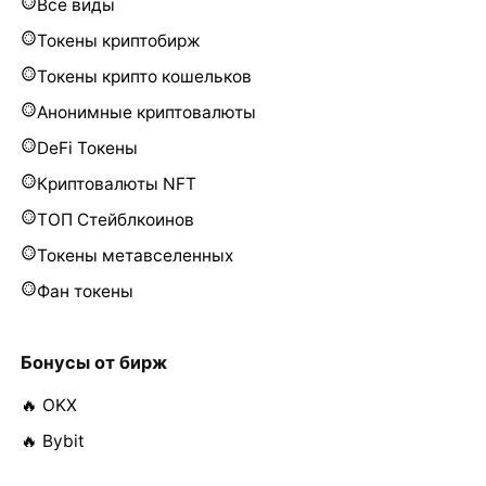
Все виды
Токены криптобирж
Токены крипто кошельков
Анонимные криптовалюты
DeFi Токены
Криптовалюты NFT
ТОП Стейблкоинов
Токены метавселенных
Фан токены
Бонусы от бирж
🔥 OKX
🔥 Bybit