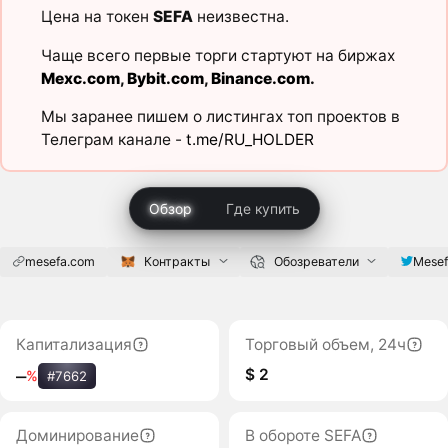
Цена на токен
SEFA
неизвестна.
Чаще всего первые торги стартуют на биржах
Mexc.com
,
Bybit.com
,
Binance.com
.
Мы заранее пишем о листингах топ проектов в
Телеграм канале -
t.me/RU_HOLDER
Обзор
Где купить
mesefa.com
Контракты
Обозреватели
Mesef
Капитализация
Торговый объем, 24ч
$ 2
‒
%
#7662
Доминирование
В обороте SEFA