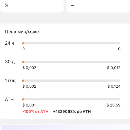
%
‒
Цена мин/макс
24 ч
0
0
30 д
$ 0,002
$ 0,012
1 год
$ 0,002
$ 0,124
ATH
$ 0,001
$ 26,59
-100% от ATH
·
+1329068% до ATH