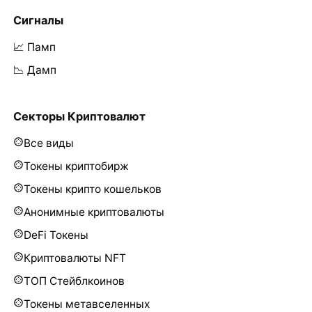
Сигналы
📈 Памп
📉 Дамп
Секторы Криптовалют
Все виды
Токены криптобирж
Токены крипто кошельков
Анонимные криптовалюты
DeFi Токены
Криптовалюты NFT
ТОП Стейблкоинов
Токены метавселенных