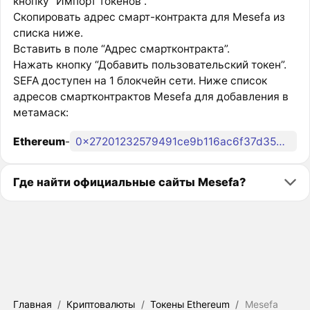
кнопку “Импорт токенов”.
Скопировать адрес смарт-контракта для Mesefa из
списка ниже.
Вставить в поле “Адрес смартконтракта”.
Нажать кнопку “Добавить пользовательский токен”.
SEFA доступен на 1 блокчейн сети. Ниже список
адресов смартконтрактов Mesefa для добавления в
метамаск:
Ethereum
-
0x27201232579491ce9b116ac6f37d354cc723a2f3
Где найти официальные сайты Mesefa?
Главная
/
Криптовалюты
/
Токены Ethereum
/
Mesefa