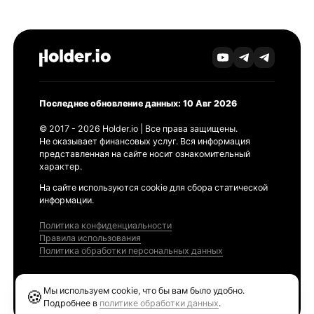
Последнее обновление данных: 10 Авг 2026
© 2017 - 2026 Holder.io | Все права защищены.
Не оказывает финансовых услуг. Вся информация
представленная на сайте носит ознакомительный
характер.
На сайте используются cookie для сбора статической
информации.
Политика конфиденциальности
Правила использования
Политика обработки персональных данных
Продукты
Мы используем cookie, что бы вам было удобно.
🍪
Ethereum GAS Tracker
Подробнее в
политике обработки данных
.