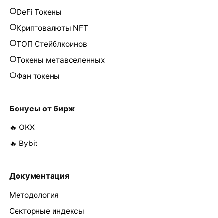
DeFi Токены
Криптовалюты NFT
ТОП Стейблкоинов
Токены метавселенных
Фан токены
Бонусы от бирж
🔥 OKX
🔥 Bybit
Документация
Методология
Секторные индексы