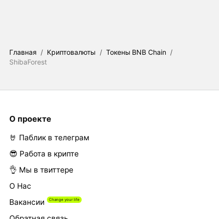
Главная
/
Криптовалюты
/
Токены BNB Chain
/
ShibaForest
О проекте
🤘 Паблик в телеграм
😎 Работа в крипте
👌 Мы в твиттере
О Нас
Вакансии
Обратная связь