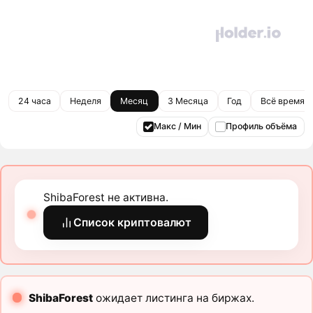
24 часа
Неделя
Месяц
3 Месяца
Год
Всё время
Макс / Мин
Профиль объёма
ShibaForest не активна.
Список криптовалют
ShibaForest
ожидает листинга на биржах.