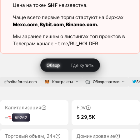
Цена на токен
SHF
неизвестна.
Чаще всего первые торги стартуют на биржах
Mexc.com
,
Bybit.com
,
Binance.com
.
Мы заранее пишем о листингах топ проектов в
Телеграм канале -
t.me/RU_HOLDER
Обзор
Где купить
shibaforest.com
Контракты
Обозреватели
S
Капитализация
FDV
$ 29,5K
‒
%
#9262
Торговый объем, 24ч
Доминирование