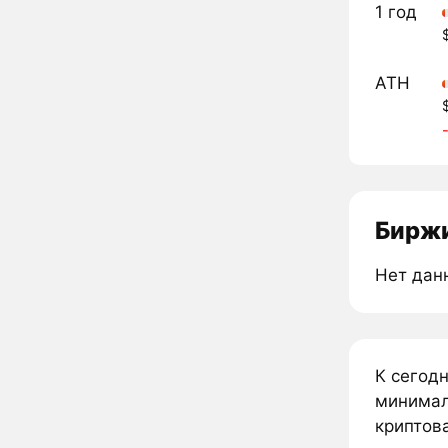
1 год
ATH
Биржи
Нет дан
К сегод
минималь
криптова