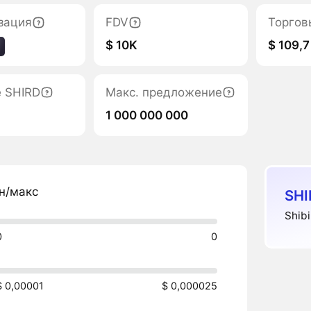
зация
FDV
Торгов
$ 10K
$ 109,7
е SHIRD
Макс. предложение
1 000 000 000
н/макс
SHI
Shib
0
0
$ 0,00001
$ 0,000025