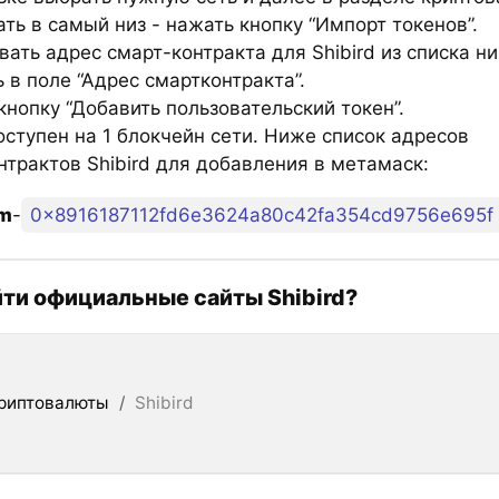
ть в самый низ - нажать кнопку “Импорт токенов”.
ать адрес смарт-контракта для Shibird из списка н
 в поле “Адрес смартконтракта”.
нопку “Добавить пользовательский токен”.
оступен на 1 блокчейн сети. Ниже список адресов
нтрактов Shibird для добавления в метамаск:
um
-
0x8916187112fd6e3624a80c42fa354cd9756e695f
йти официальные сайты Shibird?
риптовалюты
/
Shibird