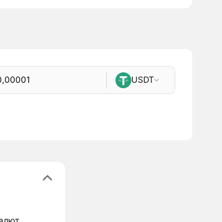
USDT
валют