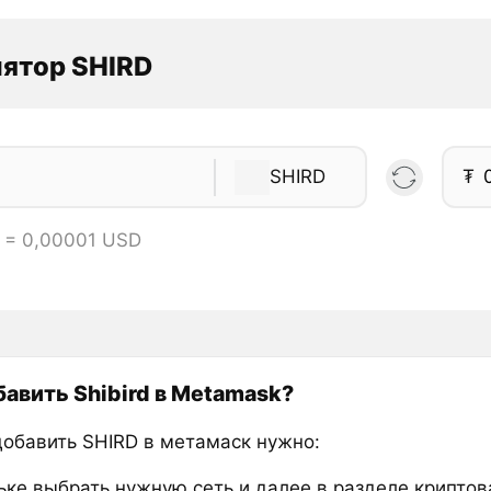
ятор SHIRD
SHIRD
₮
 = 0,00001 USD
бавить Shibird в Metamask?
добавить SHIRD в метамаск нужно:
ьке выбрать нужную сеть и далее в разделе крипто