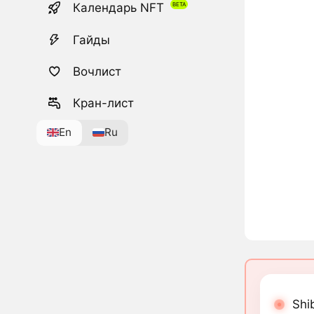
Календарь NFT
Гайды
Вочлист
Кран-лист
En
Ru
Shi