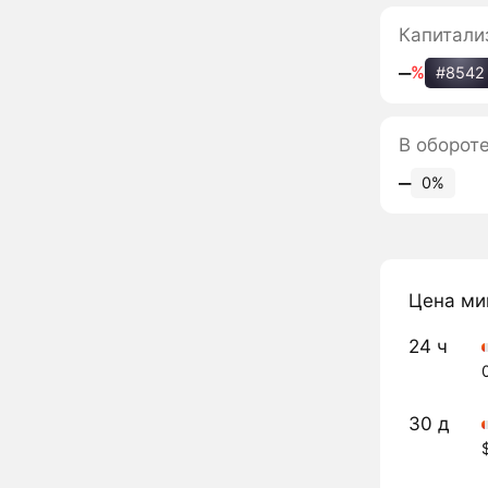
Капитали
‒
%
#8542
В оборот
‒
0%
Цена ми
24 ч
30 д