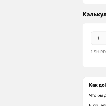
Калькул
1 SHIRD
Как до
Что бы 
В кошел