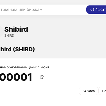
 токенам или биржам
Искат
Shibird
SHIRD
bird (SHIRD)
нее обновление цены: 1 июня
,00001
24 часа
Не