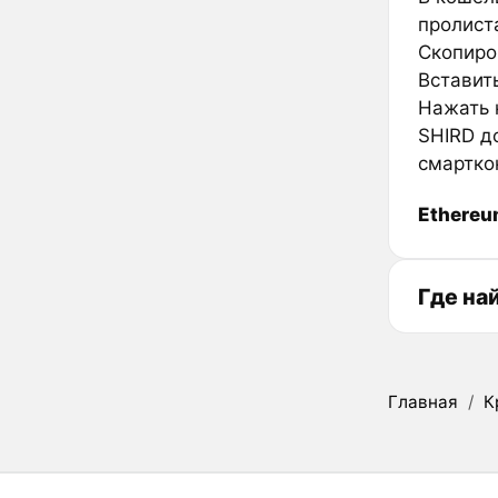
пролиста
Скопиров
Вставить
Нажать к
SHIRD д
смартко
Ethere
Где на
Главная
/
К