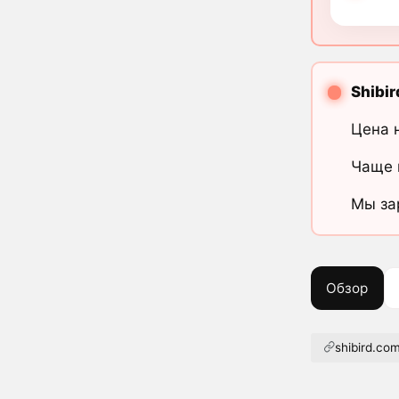
Shibir
Цена 
Чаще 
Мы за
Обзор
shibird.co