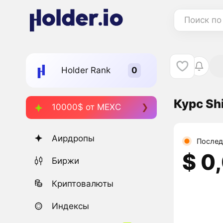
Поиск по
Holder Rank
Курс Shi
10000$ от MEXC
Аирдропы
Послед
$ 0
Биржи
Криптовалюты
Индексы