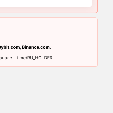
Bybit.com
,
Binance.com
.
канале -
t.me/RU_HOLDER