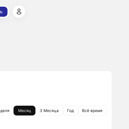
ь
деля
Месяц
3 Месяца
Год
Всё время