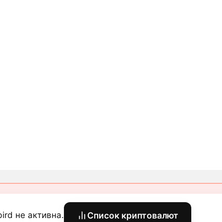
bird не активна.
Список криптовалют