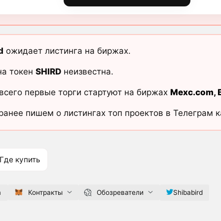
d
ожидает листинга на биржах.
на токен
SHIRD
неизвестна.
всего первые торги стартуют на биржах
Mexc.com
,
ранее пишем о листингах топ проектов в Телеграм 
Где купить
m
Контракты
Обозреватели
Shibabird