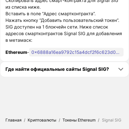
Скопировать адрес смарт-контракта для Signal SIG
из списка ниже.
Вставить в поле “Адрес смартконтракта”.
Нажать кнопку “Добавить пользовательский токен”.
SIG доступен на 1 блокчейн сети. Ниже список
адресов смартконтрактов Signal SIG для добавления
в метамаск:
Ethereum
-
0x6888a16ea9792c15a4dcf2f6c623d055c8ede792
Где найти официальные сайты Signal SIG?
Главная
/
Криптовалюты
/
Токены Ethereum
/
Signal SIG