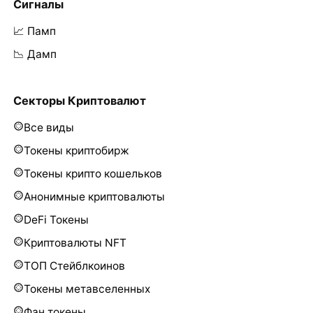
Сигналы
📈 Памп
📉 Дамп
Секторы Криптовалют
Все виды
Токены криптобирж
Токены крипто кошельков
Анонимные криптовалюты
DeFi Токены
Криптовалюты NFT
ТОП Стейблкоинов
Токены метавселенных
Фан токены