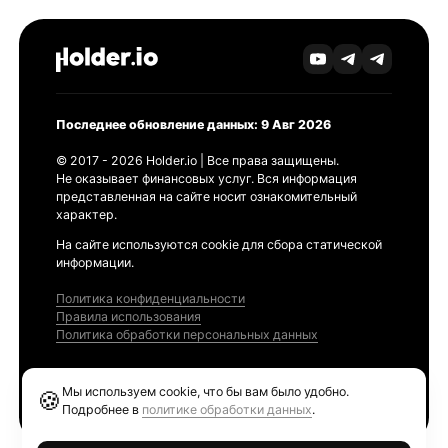
Последнее обновление данных: 9 Авг 2026
© 2017 - 2026 Holder.io | Все права защищены.
Не оказывает финансовых услуг. Вся информация
представленная на сайте носит ознакомительный
характер.
На сайте используются cookie для сбора статической
информации.
Политика конфиденциальности
Правила использования
Политика обработки персональных данных
Продукты
Мы используем cookie, что бы вам было удобно.
🍪
Ethereum GAS Tracker
Подробнее в
политике обработки данных
.