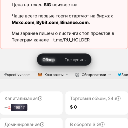
Цена на токен
SIG
неизвестна.
Чаще всего первые торги стартуют на биржах
Mexc.com
,
Bybit.com
,
Binance.com
.
Мы заранее пишем о листингах топ проектов в
Телеграм канале -
t.me/RU_HOLDER
Обзор
Где купить
spectivvr.com
Контракты
Обозреватели
Spe
Капитализация
Торговый объем, 24ч
$ 0
‒
%
#9947
Доминирование
В обороте SIG