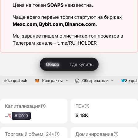
Цена на токен
SOAPS
неизвестна.
Чаще всего первые торги стартуют на биржах
Mexc.com
,
Bybit.com
,
Binance.com
.
Мы заранее пишем о листингах топ проектов в
Телеграм канале -
t.me/RU_HOLDER
Обзор
Где купить
soaps.tech
Контракты
Обозреватели
Soapst
Капитализация
FDV
$ 18K
‒
%
#10019
Торговый объем, 24ч
Доминирование