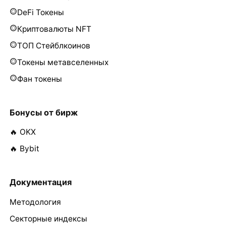
DeFi Токены
Криптовалюты NFT
ТОП Стейблкоинов
Токены метавселенных
Фан токены
Бонусы от бирж
🔥 OKX
🔥 Bybit
Документация
Методология
Секторные индексы