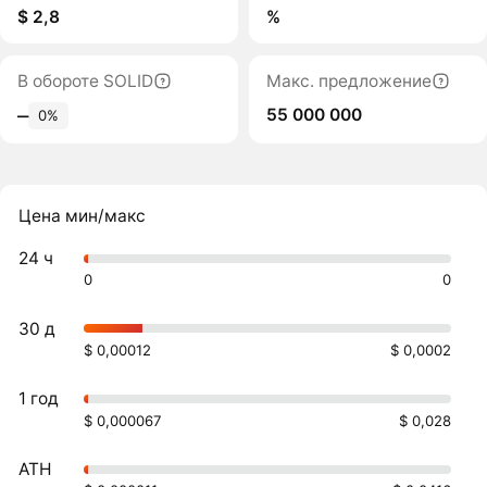
$ 2,8
%
В обороте SOLID
Макс. предложение
55 000 000
‒
0%
Цена мин/макс
24 ч
0
0
30 д
$ 0,00012
$ 0,0002
1 год
$ 0,000067
$ 0,028
ATH