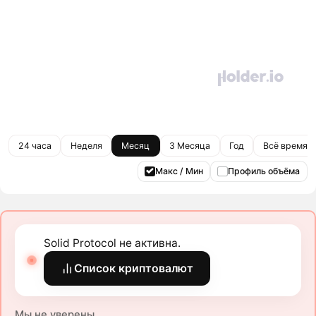
24 часа
Неделя
Месяц
3 Месяца
Год
Всё время
Макс / Мин
Профиль объёма
Solid Protocol не активна.
Список криптовалют
Мы не уверены.