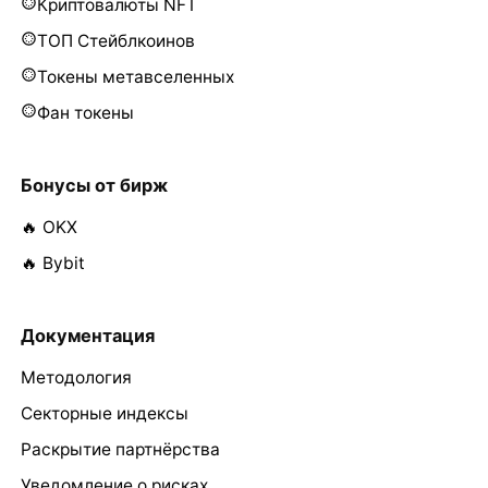
Криптовалюты NFT
ТОП Стейблкоинов
Токены метавселенных
Фан токены
Бонусы от бирж
🔥 OKX
🔥 Bybit
Документация
Методология
Секторные индексы
Раскрытие партнёрства
Уведомление о рисках