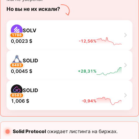
Но вы не их искали?
SOLV
1786
0,0023 $
-12,56%
SOLID
6493
0,0045 $
+28,31%
SOLID
6583
1,006 $
-0,94%
Solid Protocol
ожидает листинга на биржах.