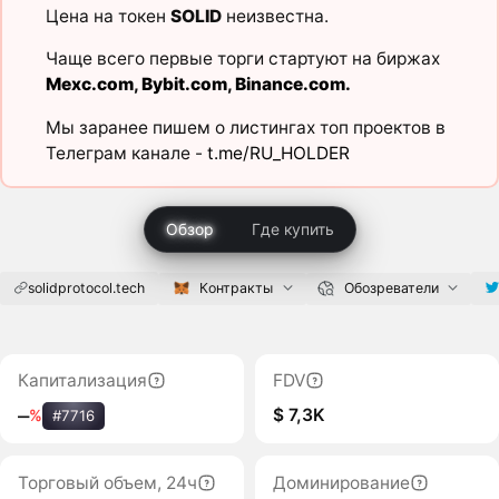
Цена на токен
SOLID
неизвестна.
Чаще всего первые торги стартуют на биржах
Mexc.com
,
Bybit.com
,
Binance.com
.
Мы заранее пишем о листингах топ проектов в
Телеграм канале -
t.me/RU_HOLDER
Обзор
Где купить
solidprotocol.tech
Контракты
Обозреватели
Капитализация
FDV
$ 7,3K
‒
%
#7716
Торговый объем, 24ч
Доминирование