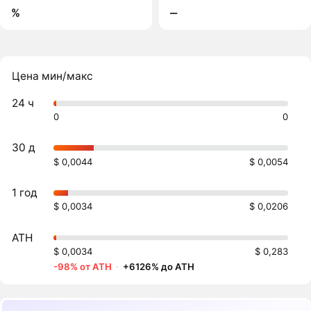
%
‒
Цена мин/макс
24 ч
0
0
30 д
$ 0,0044
$ 0,0054
1 год
$ 0,0034
$ 0,0206
ATH
$ 0,0034
$ 0,283
-98% от ATH
·
+6126% до ATH