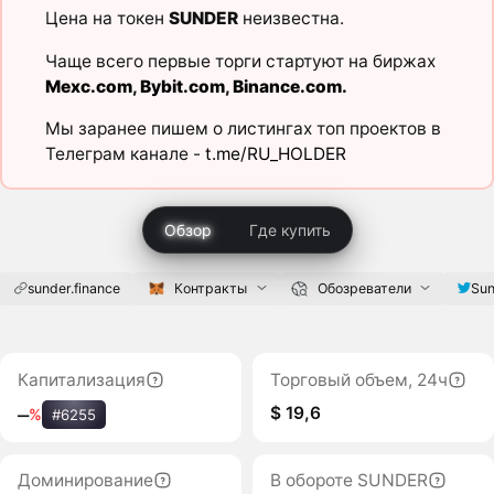
Цена на токен
SUNDER
неизвестна.
Чаще всего первые торги стартуют на биржах
Mexc.com
,
Bybit.com
,
Binance.com
.
Мы заранее пишем о листингах топ проектов в
Телеграм канале -
t.me/RU_HOLDER
Обзор
Где купить
sunder.finance
Контракты
Обозреватели
Sun
Капитализация
Торговый объем, 24ч
$ 19,6
‒
%
#6255
Доминирование
В обороте SUNDER