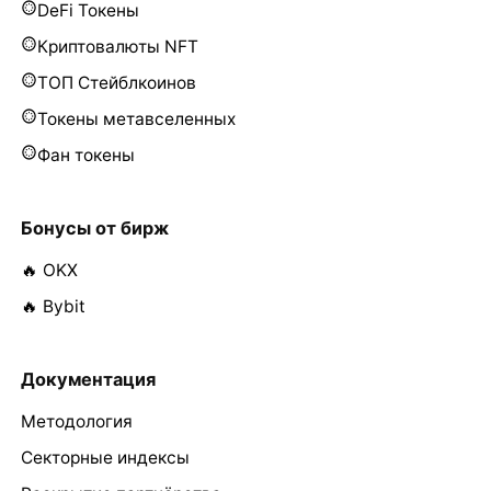
DeFi Токены
Криптовалюты NFT
ТОП Стейблкоинов
Токены метавселенных
Фан токены
Бонусы от бирж
🔥 OKX
🔥 Bybit
Документация
Методология
Секторные индексы