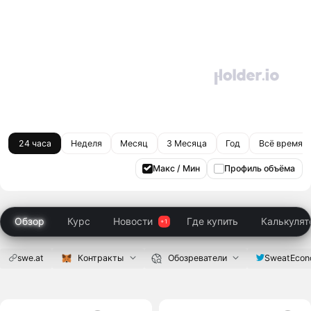
24 часа
Неделя
Месяц
3 Месяца
Год
Всё время
Макс / Мин
Профиль объёма
Обзор
Курс
Новости
Где купить
Калькулят
swe.at
Контракты
Обозреватели
SweatEco