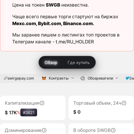
Цена на токен
SWGB
неизвестна.
Чаще всего первые торги стартуют на биржах
Mexc.com
,
Bybit.com
,
Binance.com
.
Мы заранее пишем о листингах топ проектов в
Телеграм канале -
t.me/RU_HOLDER
Обзор
Где купить
swirgepay.com
Контракты
Обозреватели
Sw
Капитализация
Торговый объем, 24ч
$ 0
$ 17K
%
#3621
Доминирование
В обороте SWGB