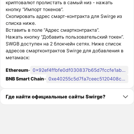
криптовалют пролистать в самый низ - нажать
кнопку “Импорт токенов”.
Скопировать адрес смарт-контракта для Swirge из
списка ниже.
Вставить в поле “Адрес смартконтракта”.
Нажать кнопку “Добавить пользовательский токен”.
SWGB доступен на 2 блокчейн сетях. Ниже список
адресов смартконтрактов Swirge для добавления в
метамаск:
Ethereum
-
0x92ef4ffbfe0df030837b65d7fccfe1abd6549579
BNB Smart Chain
-
0xe40255c5d7fa7ceec5120408c78c787cecb4cfdb
Где найти официальные сайты Swirge?