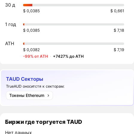
30 д
$ 0,0385
$ 0,661
1 год
$ 0,0385
$ 7,18
ATH
$ 0,0382
$ 7,19
-99% от ATH
·
+7427% до ATH
TAUD Секторы
TrueAUD оноситстя к секторам:
Токены Ethereum
Биржи где торгуется TAUD
Нет данных