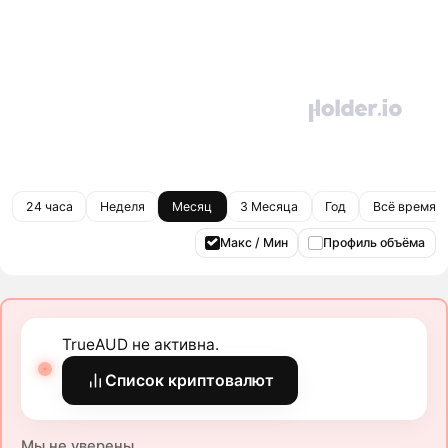
24 часа
Неделя
Месяц
3 Месяца
Год
Всё время
Макс / Мин
Профиль объёма
TrueAUD не активна.
Список криптовалют
Мы не уверены.