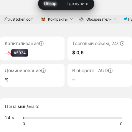
Обзор
Где купить
trusttoken.com
Контракты
Обозреватели
Tr
Капитализация
Торговый объем, 24ч
$ 0,6
‒
%
#5934
Доминирование
В обороте TAUD
%
‒
Цена мин/макс
24 ч
0
0