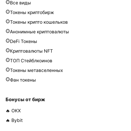
Все виды
Токены криптобирж
Токены крипто кошельков
Анонимные криптовалюты
DeFi Токены
Криптовалюты NFT
ТОП Стейблкоинов
Токены метавселенных
Фан токены
Бонусы от бирж
🔥 OKX
🔥 Bybit