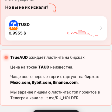
Но вы не их искали?
TUSD
100
0,9955 $
-0,27%
TrueAUD
ожидает листинга на биржах.
Цена на токен
TAUD
неизвестна.
Чаще всего первые торги стартуют на биржах
Mexc.com
,
Bybit.com
,
Binance.com
.
Мы заранее пишем о листингах топ проектов в
Телеграм канале -
t.me/RU_HOLDER