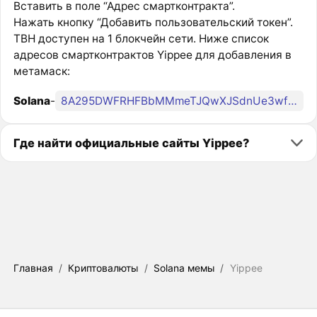
Вставить в поле “Адрес смартконтракта”.
Нажать кнопку “Добавить пользовательский токен”.
TBH доступен на 1 блокчейн сети. Ниже список
адресов смартконтрактов Yippee для добавления в
метамаск:
Solana
-
8A295DWFRHFBbMMmeTJQwXJSdnUe3wfh6QX6gK4Tpump
Где найти официальные сайты Yippee?
Главная
/
Криптовалюты
/
Solana мемы
/
Yippee