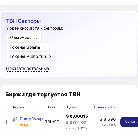
TBH Секторы
Yippee оноситстя к секторам:
Мемкоины
Токены Solana
Токены Pump.fun
Показать остальные
Биржи где торгуется TBH
Биржа
Пара
Цена
Объем, 24 ч
$ 0,00015
PumpSwap
$ 8 696
1
TBH/SOL
Купить
◎ 0,000002
1,0
4ч назад
спред 0.62%