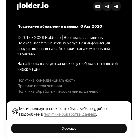
Последнее обновление данных: 6 Авг 2026
© 2017 - 2026 Holder.io | Все права защищены.
Не оказывает финансовых услуг. Вся информация
представленная на сайте носит ознакомительный
характер.
На сайте используются cookie для сбора статической
информации.
Политика конфиденциальности
Правила использования
Политика обработки персональных данных
Продукты
Мы используем cookie, что бы вам было удобно.
🍪
Ethereum GAS Tracker
Подробнее в
политике обработки данных
.
Хорошо