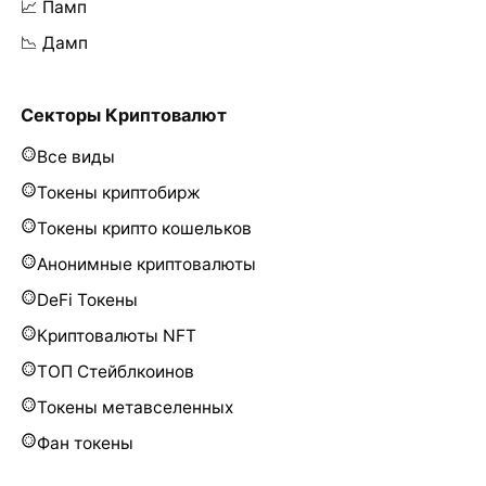
📈 Памп
📉 Дамп
Секторы Криптовалют
Все виды
Токены криптобирж
Токены крипто кошельков
Анонимные криптовалюты
DeFi Токены
Криптовалюты NFT
ТОП Стейблкоинов
Токены метавселенных
Фан токены