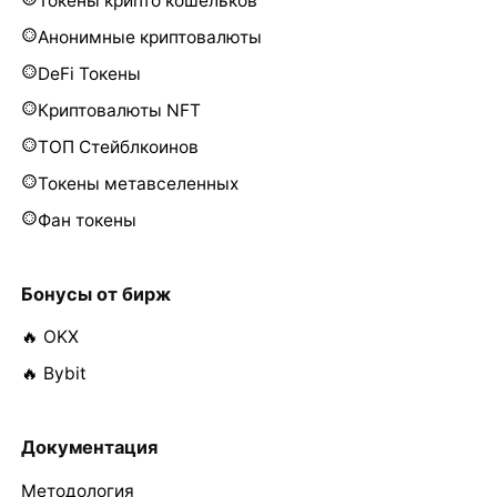
Токены крипто кошельков
Анонимные криптовалюты
DeFi Токены
Криптовалюты NFT
ТОП Стейблкоинов
Токены метавселенных
Фан токены
Бонусы от бирж
🔥 OKX
🔥 Bybit
Документация
Методология