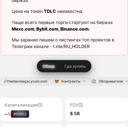
биржах.
Цена на токен
TDLC
неизвестна.
Чаще всего первые торги стартуют на биржах
Mexc.com
,
Bybit.com
,
Binance.com
.
Мы заранее пишем о листингах топ проектов в
Телеграм канале -
t.me/RU_HOLDER
Обзор
Где купить
thedavislegacycoin.com
Контракты
Обозреватели
Капитализация
FDV
$ 5B
‒
%
#10952