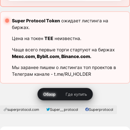
Super Protocol Token
ожидает листинга на
биржах.
Цена на токен
TEE
неизвестна.
Чаще всего первые торги стартуют на биржах
Mexc.com
,
Bybit.com
,
Binance.com
.
Мы заранее пишем о листингах топ проектов в
Телеграм канале -
t.me/RU_HOLDER
Обзор
Где купить
superprotocol.com
Super__protocol
Superprotocol