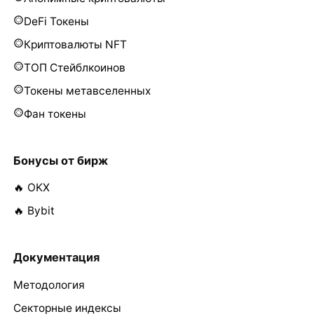
DeFi Токены
Криптовалюты NFT
ТОП Стейблкоинов
Токены метавселенных
Фан токены
Бонусы от бирж
🔥 OKX
🔥 Bybit
Документация
Методология
Секторные индексы