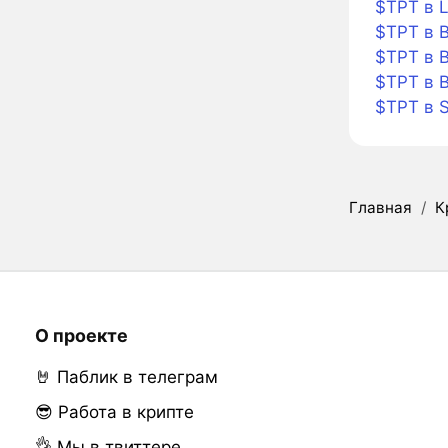
$TPT в L
$TPT в B
$TPT в B
$TPT в 
$TPT в 
Главная
/
К
О проекте
🤘 Паблик в телеграм
😎 Работа в крипте
👌 Мы в твиттере