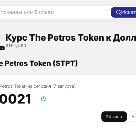
 токенам или биржам
Искат
Курс The Petros Token к Дол
$TPT/USD
67
e Petros Token ($TPT)
Petros Token на сегодня (7 августа)
,0021
24 часа
Н