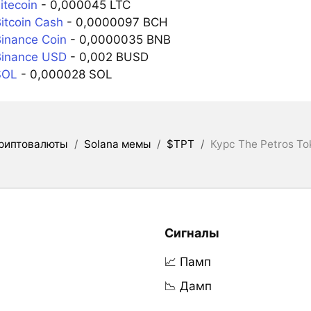
itecoin
- 0,000045 LTC
itcoin Cash
- 0,0000097 BCH
inance Coin
- 0,0000035 BNB
Binance USD
- 0,002 BUSD
SOL
- 0,000028 SOL
риптовалюты
/
Solana мемы
/
$TPT
/
Курс The Petros T
Сигналы
📈 Памп
📉 Дамп