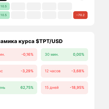
10.5
10.5
−70.2
амика курса $TPT/USD
ин.
-0,16%
30 мин.
0,00%
ас
-3,29%
12 часов
-3,68%
ень
62,75%
15 дней
-18,95%