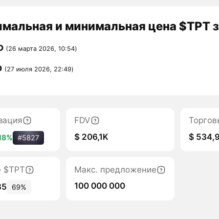
мальная и минимальная цена $TPT з
D
(26 марта 2026, 10:54)
D
(27 июля 2026, 22:49)
зация
FDV
Торгов
$ 206,1K
$ 534,
18%
#5827
е $TPT
Макс. предложение
100 000 000
85
69%