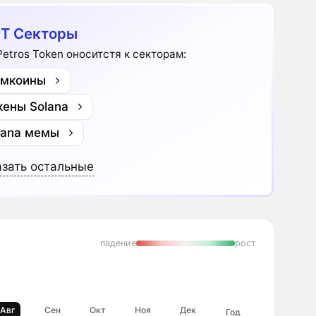
T Секторы
Petros Token оноситстя к секторам:
мкоины
кены Solana
lana мемы
зать остальные
падение
рост
Авг
Сен
Окт
Ноя
Дек
Год