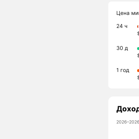
Цена ми
24 ч
30 д
1 год
Дохо
2026–2026