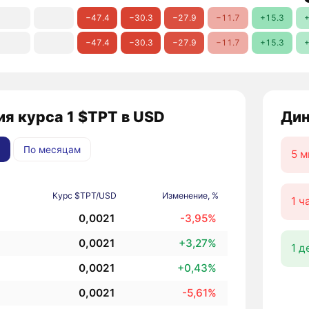
−47.4
−30.3
−27.9
−11.7
+15.3
+
−47.4
−30.3
−27.9
−11.7
+15.3
+
я курса 1 $TPT в USD
Дин
По месяцам
5 м
Курс $TPT/USD
Изменение, %
1 ч
0,0021
-3,95%
0,0021
+3,27%
1 д
0,0021
+0,43%
0,0021
-5,61%