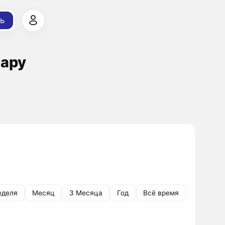
ь
лару
еделя
Месяц
3 Месяца
Год
Всё время