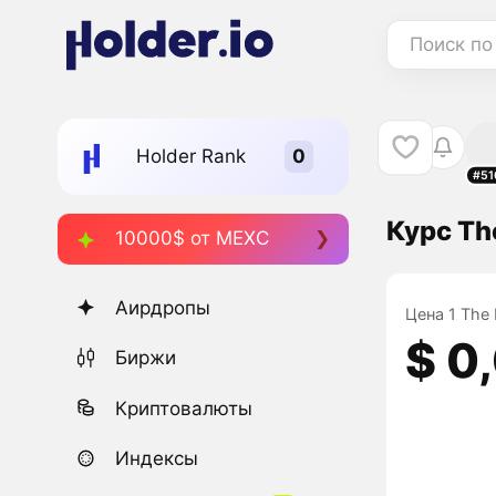
Поиск по
Holder Rank
#51
Курс Th
10000$ от MEXC
Аирдропы
Цена 1 The 
$ 0
Биржи
Криптовалюты
Индексы