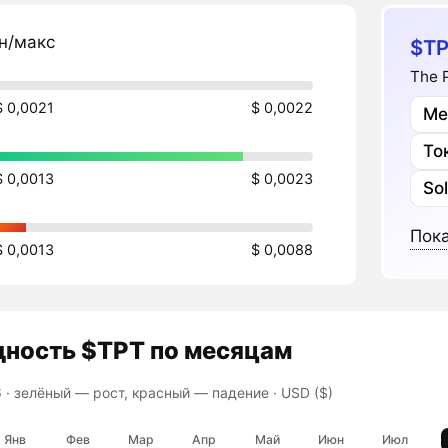
н/макс
$TP
The 
$ 0,0021
$ 0,0022
Ме
То
$ 0,0013
$ 0,0023
So
Пока
$ 0,0013
$ 0,0088
дность
$TPT
по месяцам
 ·
зелёный — рост, красный — падение
· USD ($)
Янв
Фев
Мар
Апр
Май
Июн
Июл