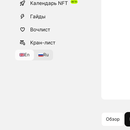
Календарь NFT
Гайды
Вочлист
Кран-лист
En
Ru
Обзор