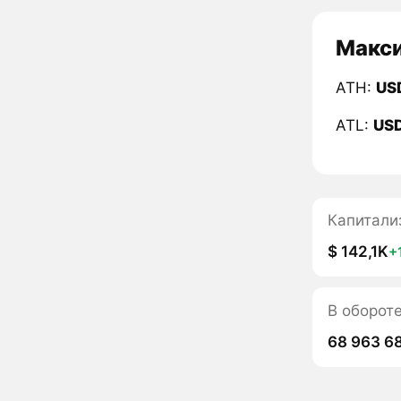
Макси
ATH:
US
ATL:
US
Капитали
$ 142,1K
+
В оборот
68 963 6