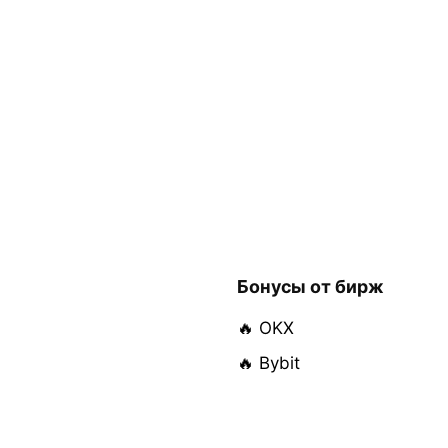
Бонусы от бирж
🔥 OKX
🔥 Bybit