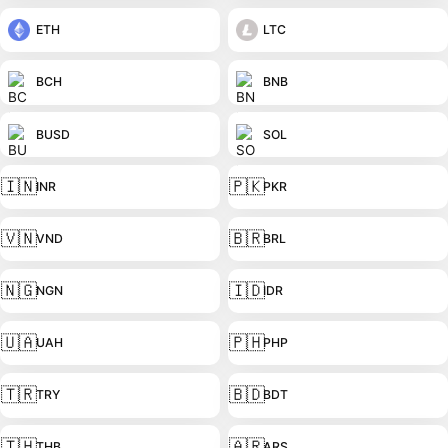
ETH
LTC
BCH
BNB
BUSD
SOL
🇮🇳
🇵🇰
INR
PKR
🇻🇳
🇧🇷
VND
BRL
🇳🇬
🇮🇩
NGN
IDR
🇺🇦
🇵🇭
UAH
PHP
🇹🇷
🇧🇩
TRY
BDT
🇹🇭
🇦🇷
THB
ARS