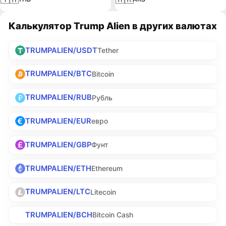
Калькулятор Trump Alien в других валютах
TRUMPALIEN/USDT
Tether
TRUMPALIEN/BTC
Bitcoin
TRUMPALIEN/RUB
Рубль
TRUMPALIEN/EUR
евро
TRUMPALIEN/GBP
Фунт
TRUMPALIEN/ETH
Ethereum
TRUMPALIEN/LTC
Litecoin
TRUMPALIEN/BCH
Bitcoin Cash