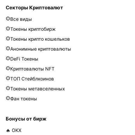
Секторы Криптовалют
Все виды
Токены криптобирж
Токены крипто кошельков
Анонимные криптовалюты
DeFi Токены
Криптовалюты NFT
ТОП Стейблкоинов
Токены метавселенных
Фан токены
Бонусы от бирж
🔥 OKX