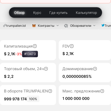
Обзор
Курс
Где купить
Калькулятор
trumpalien.lol
Контракты
Обозреватели
Trum
Капитализация
FDV
$ 2,1K
$ 2,1K
-3%
#13473
Торговый объем, 24ч
Доминирование
$ 2,2
0,000000085%
В обороте TRUMPALIEN
Макс. предложение
1 000 000 000
999 978 174
100%