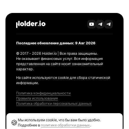
Последнее обновление данных: 9 Авг 2026
© 2017 - 2026 Holder.io | Все права защищены.
Не оказывает финансовых услуг. Вся информация
представленная на сайте носит ознакомительный
характер.
На сайте используются cookie для сбора статической
информации.
Политика конфиденциальности
Правила использования
Политика обработки персональных данных
Продукты
Мы используем cookie, что бы вам было удобно.
🍪
Ethereum GAS Tracker
Подробнее в
политике обработки данных
.