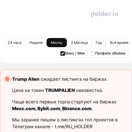
24 часа
Неделя
Месяц
3 Месяца
Год
Всё время
Макс / Мин
Профиль объёма
Trump Alien
ожидает листинга на биржах.
Цена на токен
TRUMPALIEN
неизвестна.
Чаще всего первые торги стартуют на биржах
Mexc.com
,
Bybit.com
,
Binance.com
.
Мы заранее пишем о листингах топ проектов в
Телеграм канале -
t.me/RU_HOLDER