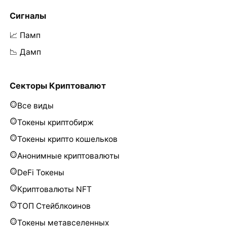
Сигналы
📈 Памп
📉 Дамп
Секторы Криптовалют
Все виды
Токены криптобирж
Токены крипто кошельков
Анонимные криптовалюты
DeFi Токены
Криптовалюты NFT
ТОП Стейблкоинов
Токены метавселенных