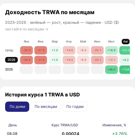
Доходность
TRWA
по месяцам
2025–2026 ·
зелёный — рост, красный — падение
· USD ($)
листайте по месяцам →
Янв
Фев
Мар
Апр
Май
Июн
Июл
Авг
сред.
−36.8
−37.6
+1.0
−14.0
−5.3
−20.1
+16.9
+53.9
2026
−36.8
−37.6
+1.0
−14.0
−5.3
−20.1
−12.1
+4.2
2025
+46.0
+104
История курса 1 TRWA в USD
По дням
По месяцам
По годам
День
Курс TRWA/USD
Изменение, %
0,00024
+3,76%
08.08