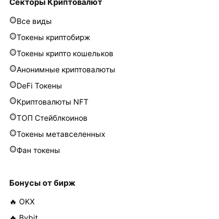
Секторы Криптовалют
Все виды
Токены криптобирж
Токены крипто кошельков
Анонимные криптовалюты
DeFi Токены
Криптовалюты NFT
ТОП Стейблкоинов
Токены метавселенных
Фан токены
Бонусы от бирж
🔥 OKX
🔥 Bybit