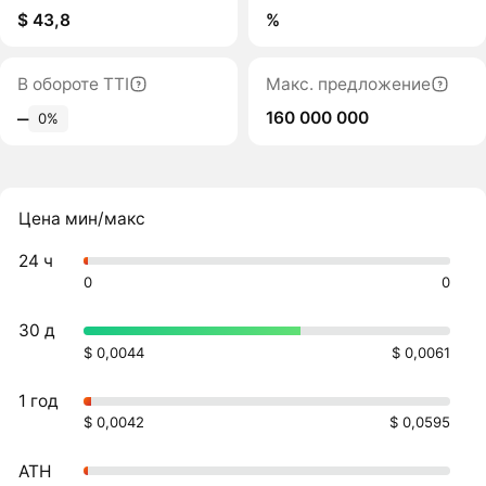
$ 43,8
%
В обороте TTI
Макс. предложение
160 000 000
‒
0%
Цена мин/макс
24 ч
0
0
30 д
$ 0,0044
$ 0,0061
1 год
$ 0,0042
$ 0,0595
ATH