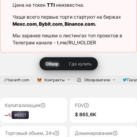
Цена на токен
TTI
неизвестна.
Чаще всего первые торги стартуют на биржах
Mexc.com
,
Bybit.com
,
Binance.com
.
Мы заранее пишем о листингах топ проектов в
Телеграм канале -
t.me/RU_HOLDER
Обзор
Где купить
tiaranft.com
Контракты
Обозреватели
Tiara
Капитализация
FDV
$ 865,6K
‒
%
#6921
Торговый объем, 24ч
Доминирование