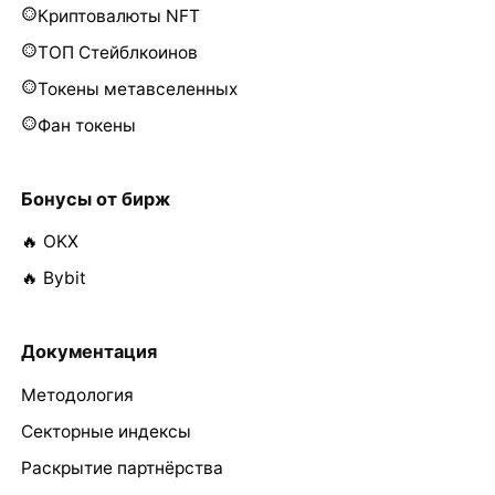
Криптовалюты NFT
ТОП Стейблкоинов
Токены метавселенных
Фан токены
Бонусы от бирж
🔥 OKX
🔥 Bybit
Документация
Методология
Секторные индексы
Раскрытие партнёрства