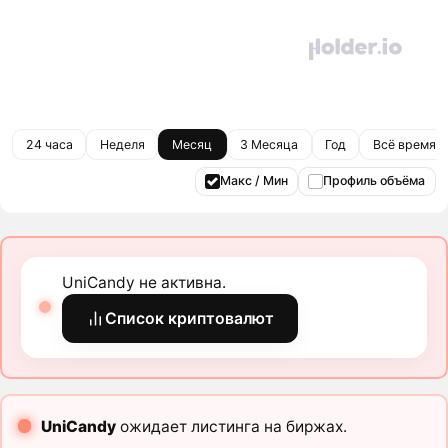
24 часа
Неделя
Месяц
3 Месяца
Год
Всё время
Макс / Мин
Профиль объёма
UniCandy не активна.
Список криптовалют
UniCandy
ожидает листинга на биржах.