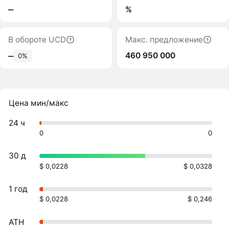
‒
%
В обороте UCD
Макс. предложение
460 950 000
‒
0%
Цена мин/макс
24 ч
0
0
30 д
$ 0,0228
$ 0,0328
1 год
$ 0,0228
$ 0,246
ATH