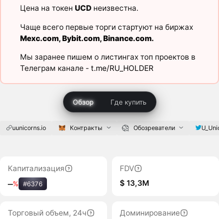
Цена на токен
UCD
неизвестна.
Чаще всего первые торги стартуют на биржах
Mexc.com
,
Bybit.com
,
Binance.com
.
Мы заранее пишем о листингах топ проектов в
Телеграм канале -
t.me/RU_HOLDER
Обзор
Где купить
uunicorns.io
Контракты
Обозреватели
U_Uni
Капитализация
FDV
$ 13,3M
‒
%
#6376
Торговый объем, 24ч
Доминирование