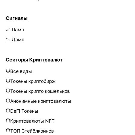
Сигналы
📈 Памп
📉 Дамп
Секторы Криптовалют
Все виды
Токены криптобирж
Токены крипто кошельков
Анонимные криптовалюты
DeFi Токены
Криптовалюты NFT
ТОП Стейблкоинов