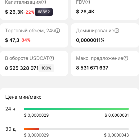
Капитализация
FDV
$ 26,4K
$ 26,3K
-22%
#8852
Торговый объем, 24ч
Доминирование
$ 47,3
0,0000011%
-84%
В обороте USDCAT
Макс. предложение
8 531 671 637
8 525 328 071
100%
Цена мин/макс
24 ч
$ 0,0000029
$ 0,0000031
30 д
$ 0,0000029
$ 0,0000043