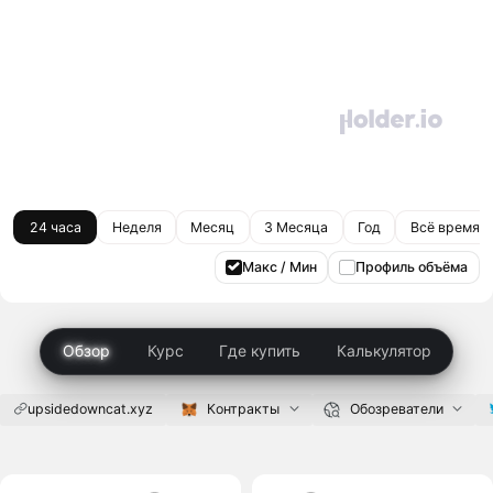
24 часа
Неделя
Месяц
3 Месяца
Год
Всё время
Макс / Мин
Профиль объёма
Обзор
Курс
Где купить
Калькулятор
upsidedowncat.xyz
Контракты
Обозреватели