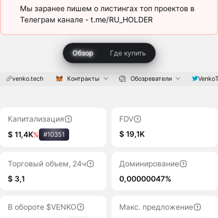
Мы заранее пишем о листингах топ проектов в
Телеграм канале -
t.me/RU_HOLDER
Обзор
Где купить
venko.tech
Контракты
Обозреватели
Venko
Капитализация
FDV
$ 19,1K
$ 11,4K
%
#10351
Торговый объем, 24ч
Доминирование
$ 3,1
0,00000047%
В обороте $VENKO
Макс. предложение