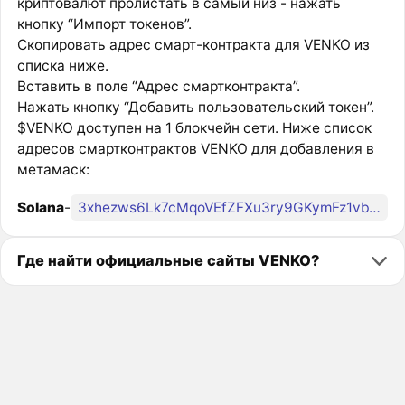
криптовалют пролистать в самый низ - нажать
кнопку “Импорт токенов”.
Скопировать адрес смарт-контракта для VENKO из
списка ниже.
Вставить в поле “Адрес смартконтракта”.
Нажать кнопку “Добавить пользовательский токен”.
$VENKO доступен на 1 блокчейн сети. Ниже список
адресов смартконтрактов VENKO для добавления в
метамаск:
Solana
-
3xhezws6Lk7cMqoVEfZFXu3ry9GKymFz1vbWyQ4f99uX
Где найти официальные сайты VENKO?