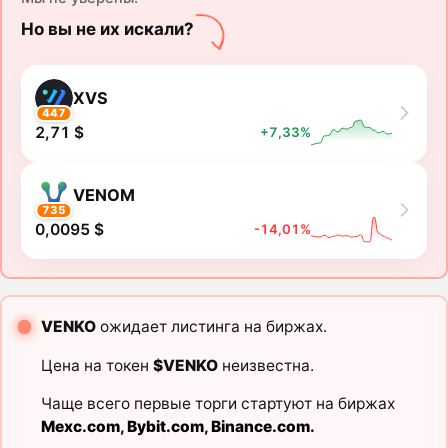
Но вы не их искали?
XVS
447
2,71 $
+7,33%
VENOM
735
0,0095 $
-14,01%
VENKO
ожидает листинга на биржах.
Цена на токен
$VENKO
неизвестна.
Чаще всего первые торги стартуют на биржах
Mexc.com
,
Bybit.com
,
Binance.com
.