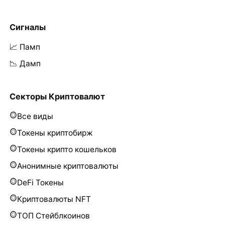
Сигналы
📈 Памп
📉 Дамп
Секторы Криптовалют
Все виды
Токены криптобирж
Токены крипто кошельков
Анонимные криптовалюты
DeFi Токены
Криптовалюты NFT
ТОП Стейблкоинов