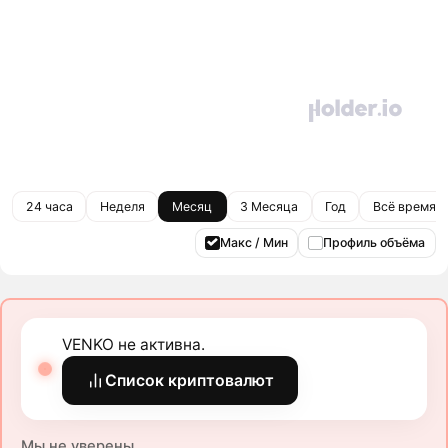
24 часа
Неделя
Месяц
3 Месяца
Год
Всё время
Макс / Мин
Профиль объёма
VENKO не активна.
Список криптовалют
Мы не уверены.