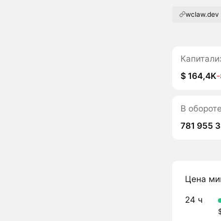
wclaw.dev
Капитали
$ 164,4K
В оборо
781 955 
Цена ми
24 ч