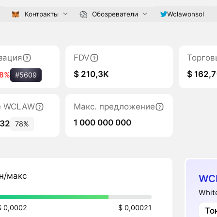
Контракты
Обозреватели
Wclawonsol
зация
FDV
Торгов
$ 210,3K
$ 162,7
-8%
#5609
те WCLAW
Макс. предложение
1 000 000 000
332
78%
н/макс
WC
Whit
$ 0,0002
$ 0,00021
То