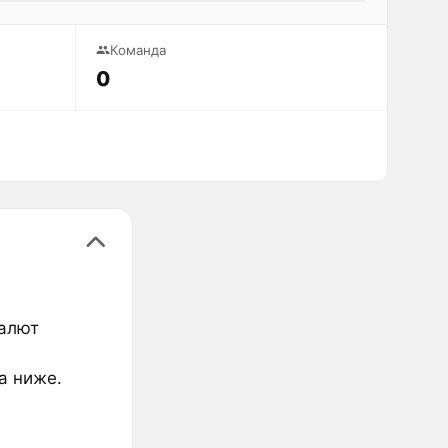
Команда
0
валют
а ниже.