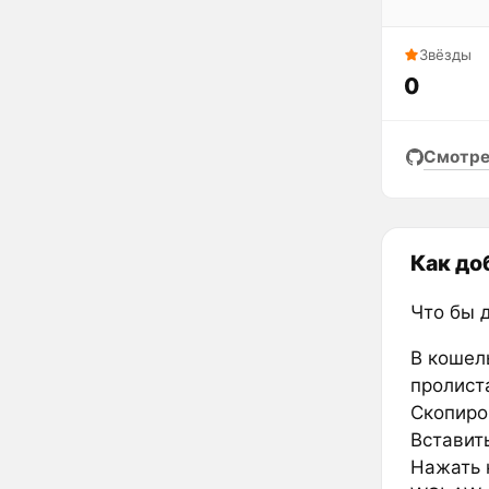
Звёзды
0
Смотре
Как до
Что бы 
В кошел
пролиста
Скопиро
Вставить
Нажать к