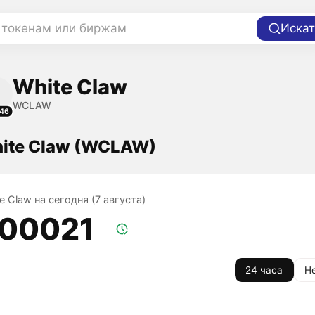
 токенам или биржам
Искат
White Claw
WCLAW
46
ite Claw (WCLAW)
e Claw на сегодня (7 августа)
,00021
24 часа
Н