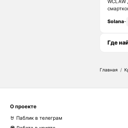
WCLAW д
смартко
Solana
-
Где на
Главная
/
К
О проекте
🤘 Паблик в телеграм