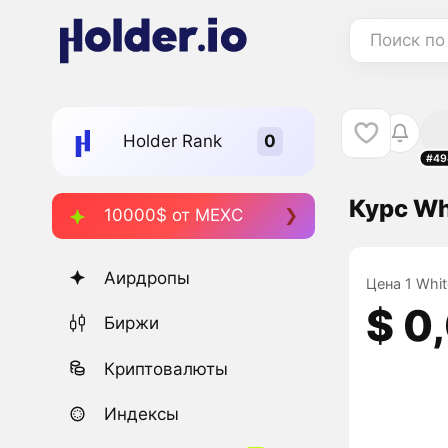
Поиск по
Holder Rank
#49
Курс Wh
10000$ от MEXC
Аирдропы
Цена 1 Whit
$ 0
Биржи
Криптовалюты
Индексы