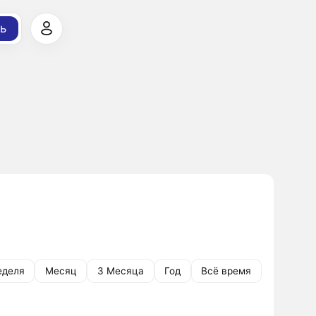
ь
еделя
Месяц
3 Месяца
Год
Всё время