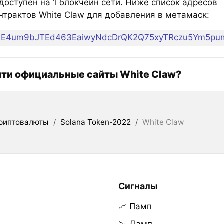
оступен на 1 блокчейн сети. Ниже список адресов
нтрактов White Claw для добавления в метамаск:
E4um9bJTEd463EaiwyNdcDrQK2Q75xyTRczu5Ym5pu
йти официальные сайты White Claw?
риптовалюты
/
Solana Token-2022
/
White Claw
Сигналы
📈 Памп