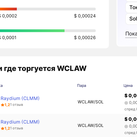
То
$ 0,0002
$ 0,00024
So
Пока
$ 0,0001
$ 0,00026
 где торгуется WCLAW
жа
Пара
Цена
$ 0,
Raydium (CLMM)
WCLAW/SOL
◎ 0,0
1,2
1 отзыв
спред 
$ 0,
Raydium (CLMM)
WCLAW/SOL
◎ 0,0
1,2
1 отзыв
спред 