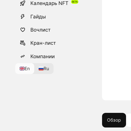
Календарь NFT
Гайды
Вочлист
Кран-лист
Компании
En
Ru
Обзор