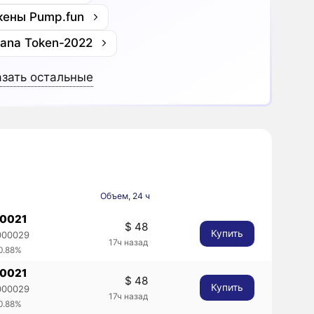
кены Pump.fun
lana Token-2022
зать остальные
Объем, 24 ч
00021
$ 48
Купить
000029
17ч назад
0.88%
00021
$ 48
Купить
000029
17ч назад
0.88%