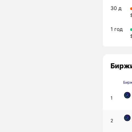
30 д
1 год
Биржи
Бир
1
2