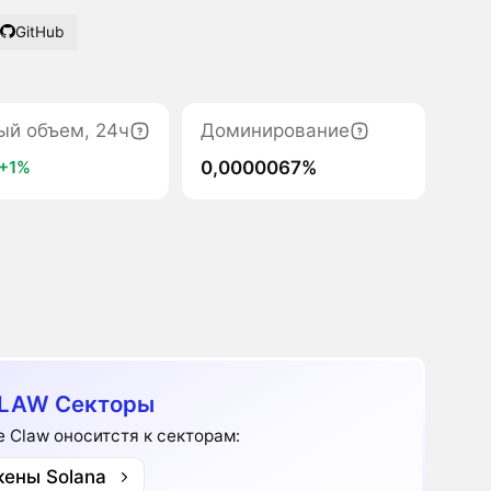
GitHub
ый объем, 24ч
Доминирование
0,0000067%
+1%
LAW Секторы
e Claw оноситстя к секторам:
кены Solana