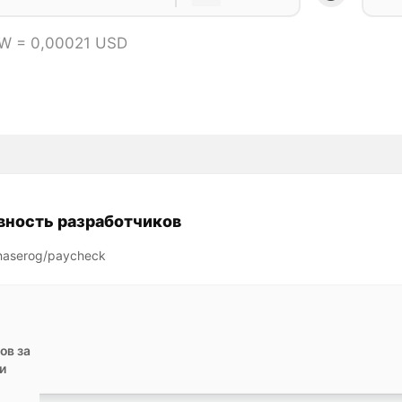
W = 0,00021 USD
вность разработчиков
haserog/paycheck
ов за
и