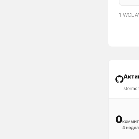
1 WCLA
Акти
stormc
0
коммит
4 недел