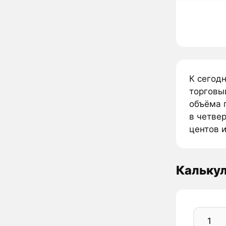
К сегод
торговы
объёма 
в четвер
центов и
Кальку