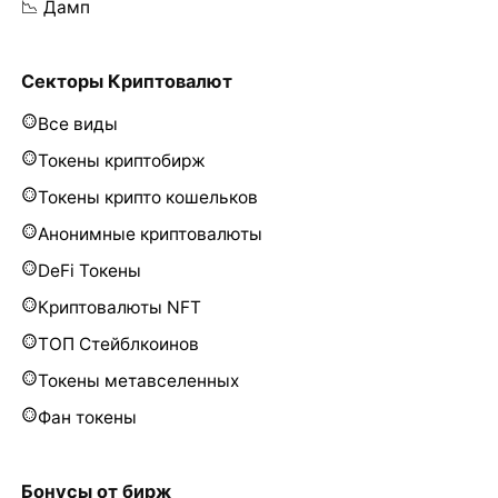
📉 Дамп
Секторы Криптовалют
Все виды
Токены криптобирж
Токены крипто кошельков
Анонимные криптовалюты
DeFi Токены
Криптовалюты NFT
ТОП Стейблкоинов
Токены метавселенных
Фан токены
Бонусы от бирж