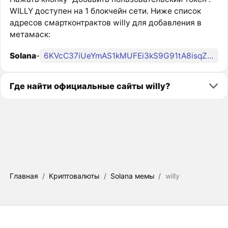
WILLY доступен на 1 блокчейн сети. Ниже список
адресов смартконтрактов willy для добавления в
метамаск:
Solana
-
6KVcC37iUeYmAS1kMUFEi3kS9G91tA8isqZ54ebgpump
Где найти официальные сайты willy?
Главная
/
Криптовалюты
/
Solana мемы
/
willy