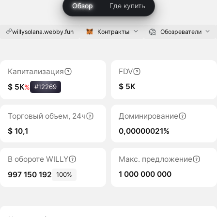
Обзор
Где купить
willysolana.webby.fun
Контракты
Обозреватели
Капитализация
FDV
$ 5K
$ 5K
%
#12269
Торговый объем, 24ч
Доминирование
$ 10,1
0,00000021%
В обороте WILLY
Макс. предложение
1 000 000 000
997 150 192
100%