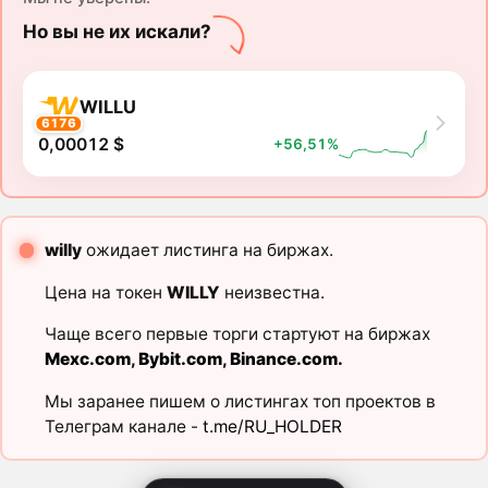
Но вы не их искали?
WILLU
6176
0,00012 $
+56,51%
willy
ожидает листинга на биржах.
Цена на токен
WILLY
неизвестна.
Чаще всего первые торги стартуют на биржах
Mexc.com
,
Bybit.com
,
Binance.com
.
Мы заранее пишем о листингах топ проектов в
Телеграм канале -
t.me/RU_HOLDER