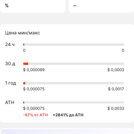
%
‒
Цена мин/макс
24 ч
0
0
30 д
$ 0,000099
$ 0,0003
1 год
$ 0,000075
$ 0,0017
ATH
$ 0,000075
$ 0,0033
-97% от ATH
·
+2841% до ATH