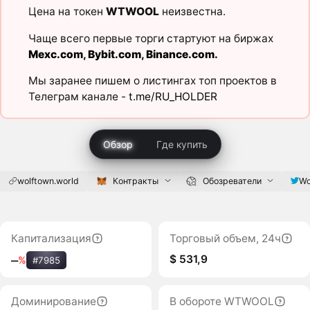
Цена на токен
WTWOOL
неизвестна.
Чаще всего первые торги стартуют на биржах
Mexc.com
,
Bybit.com
,
Binance.com
.
Мы заранее пишем о листингах топ проектов в
Телеграм канале -
t.me/RU_HOLDER
Обзор
Где купить
wolftown.world
Контракты
Обозреватели
Wo
Капитализация
Торговый объем, 24ч
$ 531,9
‒
%
#7985
Доминирование
В обороте WTWOOL