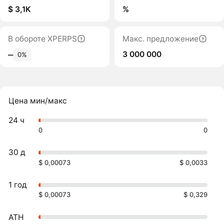
$ 3,1K
%
В обороте XPERPS
Макс. предложение
3 000 000
‒
0%
Цена мин/макс
24 ч
0
0
30 д
$ 0,00073
$ 0,0033
1 год
$ 0,00073
$ 0,329
ATH