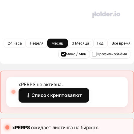
24 часа
Неделя
Месяц
3 Месяца
Год
Всё время
Макс / Мин
Профиль объёма
xPERPS не активна.
Список криптовалют
xPERPS
ожидает листинга на биржах.