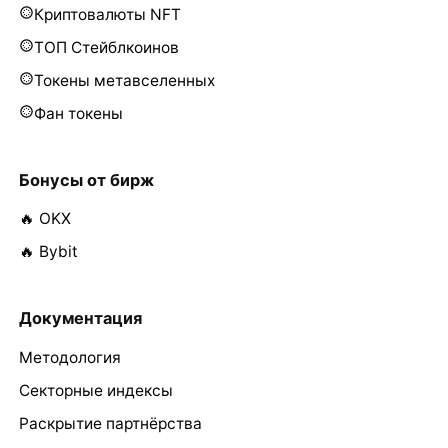
Криптовалюты NFT
ТОП Стейблкоинов
Токены метавселенных
Фан токены
Бонусы от бирж
🔥 OKX
🔥 Bybit
Документация
Методология
Секторные индексы
Раскрытие партнёрства