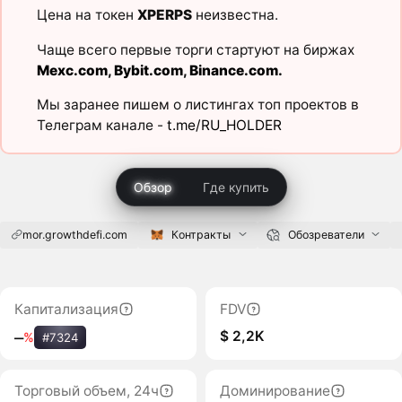
Цена на токен
XPERPS
неизвестна.
Чаще всего первые торги стартуют на биржах
Mexc.com
,
Bybit.com
,
Binance.com
.
Мы заранее пишем о листингах топ проектов в
Телеграм канале -
t.me/RU_HOLDER
Обзор
Где купить
mor.growthdefi.com
Контракты
Обозреватели
Капитализация
FDV
$ 2,2K
‒
%
#7324
Торговый объем, 24ч
Доминирование