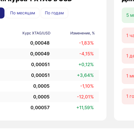
По месяцам
По годам
5 м
Курс XTAG/USD
Изменение, %
1 ч
0,00048
-1,83%
0,00049
-4,15%
1 д
0,00051
+0,12%
0,00051
+3,64%
1 м
0,0005
-1,10%
1 г
0,0005
-12,01%
0,00057
+11,59%