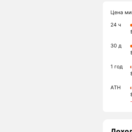
Цена ми
24 ч
30 д
1 год
ATH
Дохо