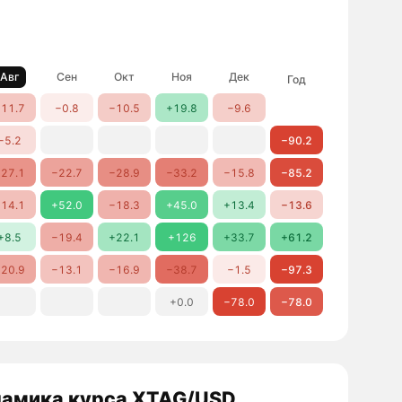
Авг
Сен
Окт
Ноя
Дек
Год
11.7
−0.8
−10.5
+19.8
−9.6
−5.2
−90.2
27.1
−22.7
−28.9
−33.2
−15.8
−85.2
14.1
+52.0
−18.3
+45.0
+13.4
−13.6
+8.5
−19.4
+22.1
+126
+33.7
+61.2
20.9
−13.1
−16.9
−38.7
−1.5
−97.3
+0.0
−78.0
−78.0
амика курса XTAG/USD