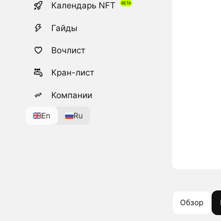
Календарь NFT
Гайды
Вочлист
Кран-лист
Компании
En
Ru
Обзор