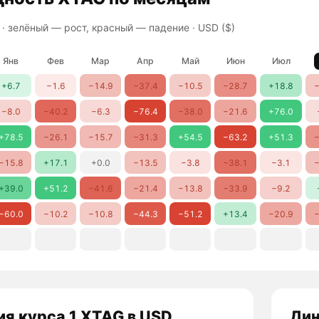
 ·
зелёный — рост, красный — падение
· USD ($)
Янв
Фев
Мар
Апр
Май
Июн
Июл
+6.7
−1.6
−14.9
−37.4
−10.5
−28.7
+18.8
−
−8.0
−40.2
−6.3
−76.4
−38.0
−21.6
+76.0
+78.5
−26.1
−15.7
−31.3
+54.5
−63.2
+51.3
−
−15.8
+17.1
+0.0
−13.5
−3.8
−38.1
−3.1
−
+39.0
+51.2
−41.6
−21.4
−13.8
−33.9
−9.2
−60.0
−10.2
−10.8
−44.3
−51.2
+13.4
−20.9
−
я курса 1 XTAG в USD
Дин