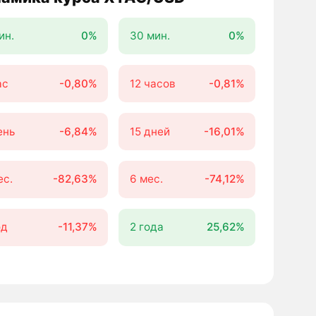
ин.
0%
30 мин.
0%
ас
-0,80%
12 часов
-0,81%
ень
-6,84%
15 дней
-16,01%
ес.
-82,63%
6 мес.
-74,12%
од
-11,37%
2 года
25,62%