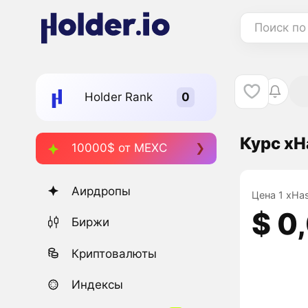
Поиск по
Holder Rank
Курс xH
10000$ от MEXC
Аирдропы
Цена 1 xHas
$ 0
Биржи
Криптовалюты
Индексы