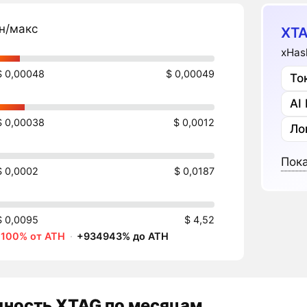
н/макс
XTA
xHas
$ 0,00048
$ 0,00049
То
AI
$ 0,00038
$ 0,0012
Ло
Пока
$ 0,0002
$ 0,0187
$ 0,0095
$ 4,52
-100% от ATH
·
+934943% до ATH
дность
XTAG
по месяцам