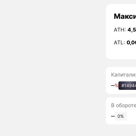
Макси
ATH:
4,
ATL:
0,0
Капитали
‒
%
#1494
В оборот
‒
0%