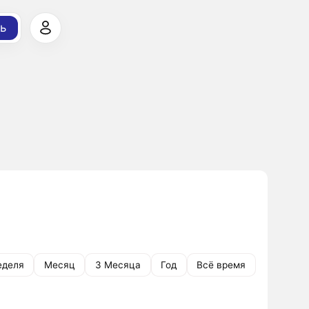
ь
еделя
Месяц
3 Месяца
Год
Всё время