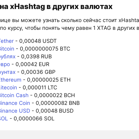
на xHashtag в других валютах
ице вы можете узнать сколько сейчас стоит xHashta
по курсу, чтобы понять чему равен 1 XTAG в других 
ether
- 0,00048 USDT
itcoin
- 0,0000000075 BTC
рублях
- 0,0398 RUB
евро
- 0,00042 EUR
фунтах
- 0,00036 GBP
Ethereum
- 0,00000025 ETH
itecoin
- 0,000011 LTC
itcoin Cash
- 0,0000022 BCH
inance Coin
- 0,00000082 BNB
Binance USD
- 0,00048 BUSD
SOL
- 0,0000066 SOL