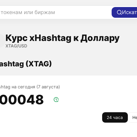
 токенам или биржам
Искат
Курс xHashtag к Доллару
XTAG/USD
ashtag (XTAG)
htag на сегодня (7 августа)
,00048
24 часа
Н