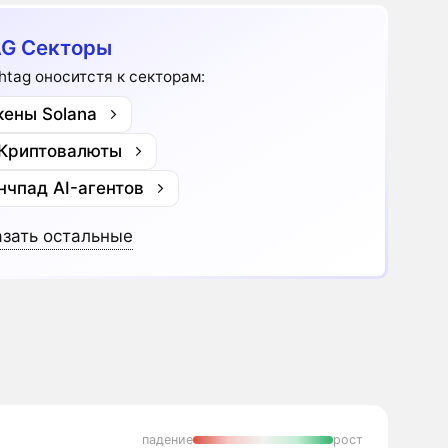
G Секторы
htag оноситстя к секторам:
кены Solana
 Криптовалюты
нчпад AI-агентов
зать остальные
падение
рост