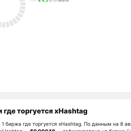
4,3
12 отзывов
 где торгуется xHashtag
 1 биржа где торгуется xHashtag. По данным на 8 а