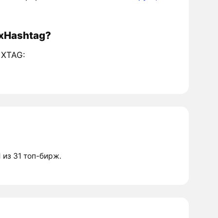
 xHashtag?
 XTAG:
1 из 31 топ-бирж.