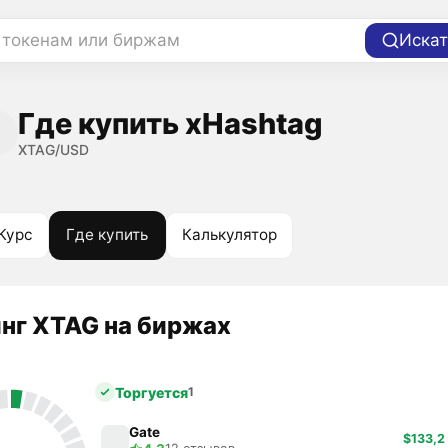
 токенам или биржам
Искат
Где купить xHashtag
XTAG/USD
Курс
Где купить
Калькулятор
нг XTAG на биржах
Торгуется
1
Gate
$133,2