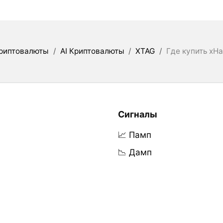
риптовалюты
/
AI Криптовалюты
/
XTAG
/
Где купить xH
Сигналы
📈 Памп
📉 Дамп