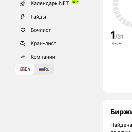
Календарь NFT
Гайды
Вочлист
1
/31
Кран-лист
бирж
Компании
En
Ru
Биржи
Найдена