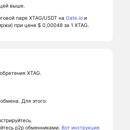
ицей выше.
рговой паре XTAG/USDT на
Gate.io
и
ржи) при цене $ 0,00048 за 1 XTAG.
иобретения XTAG.
обмена. Для этого:
истрируйтесь.
зуйтесь p2p обменниками.
Вот инструкция