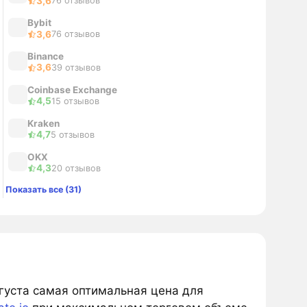
3,6
76 отзывов
Bybit
3,6
76 отзывов
Binance
3,6
39 отзывов
Coinbase Exchange
4,5
15 отзывов
Kraken
4,7
5 отзывов
OKX
4,3
20 отзывов
Показать все (31)
вгуста самая оптимальная цена для