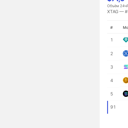
Объём 24ч
XTAG — #9
#
Мо
1
2
3
4
5
91