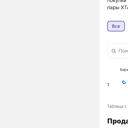
покупки
пары XT
Все
Бир
1
Таблица с
Прода