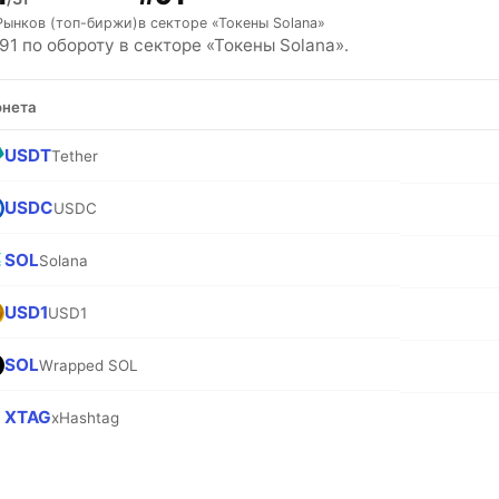
Рынков (топ-биржи)
в секторе «Токены Solana»
1 по обороту в секторе «Токены Solana».
нета
USDT
Tether
USDC
USDC
SOL
Solana
USD1
USD1
SOL
Wrapped SOL
XTAG
xHashtag