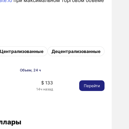
ate.io
при максимальном торговом объеме
Централизованные
Децентрализованные
Объем, 24 ч
$ 133
Перейти
14ч назад
оллары