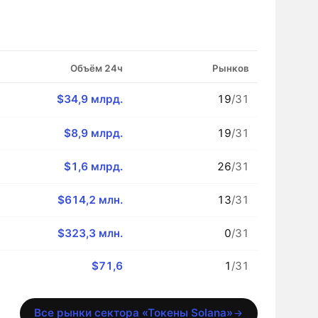
Объём 24ч
Рынков
$34,9 млрд.
19
/31
$8,9 млрд.
19
/31
$1,6 млрд.
26
/31
$614,2 млн.
13
/31
$323,3 млн.
0
/31
$71,6
1
/31
Все рынки сектора «Токены Solana»