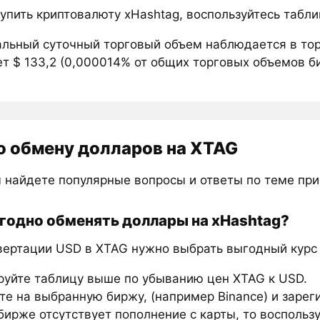
купить криптовалюту xHashtag, воспользуйтесь табл
льный суточный торговый объем наблюдается в то
т $ 133,2 (0,000014% от общих торговых объемов би
о обмену долларов на XTAG
 найдете популярные вопросы и ответы по теме пр
годно обменять доллары на xHashtag?
вертации USD в XTAG нужно выбрать выгодный курс 
руйте таблицу выше по убыванию цен XTAG к USD.
е на выбранную биржу, (например Binance) и зарег
бирже отсутствует пополнение с карты, то восполь