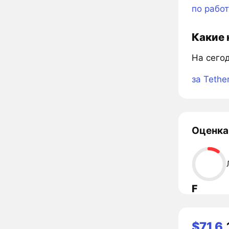
по рабо
Какие 
На сего
за Tethe
Оценка
F
$71,6