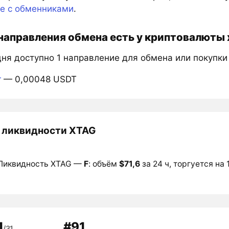
те с обменниками
.
направления обмена есть у криптовалюты
дня доступно 1 направление для обмена или покупки
r
— 0,00048 USDT
 ликвидности XTAG
Ликвидность XTAG —
F
: объём
$71,6
за 24 ч, торгуется на 
1
#91
/31