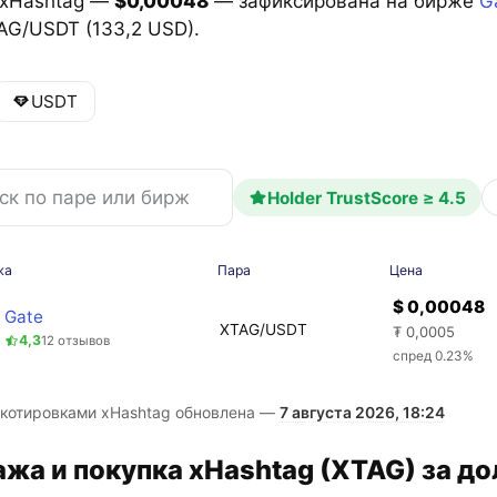
 xHashtag —
$0,00048
— зафиксирована на бирже
G
AG/USDT (133,2 USD).
USDT
Holder TrustScore ≥ 4.5
жа
Пара
Цена
$ 0,00048
Gate
XTAG/USDT
₮ 0,0005
4,3
12 отзывов
спред 0.23%
 котировками xHashtag обновлена —
7 августа 2026, 18:24
жа и покупка xHashtag (XTAG) за д