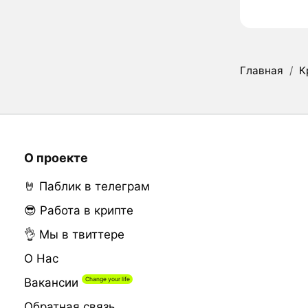
Главная
/
К
О проекте
🤘 Паблик в телеграм
😎 Работа в крипте
👌 Мы в твиттере
О Нас
Вакансии
Обратная связь