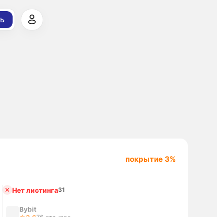
ь
покрытие 3%
Нет листинга
31
Bybit