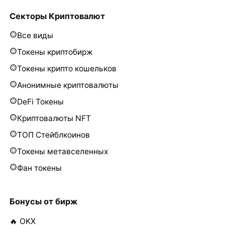
Секторы Криптовалют
Все виды
Токены криптобирж
Токены крипто кошельков
Анонимные криптовалюты
DeFi Токены
Криптовалюты NFT
ТОП Стейблкоинов
Токены метавселенных
Фан токены
Бонусы от бирж
🔥 OKX