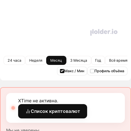
24 часа
Неделя
Месяц
3 Месяца
Год
Всё время
Макс / Мин
Профиль объёма
XTime не активна.
Список криптовалют
Мы не уверены.