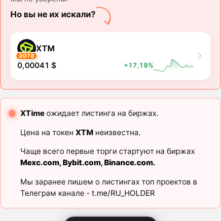
Но вы не их искали?
XTM
2078
0,00041 $
+17,19%
XTime
ожидает листинга на биржах.
Цена на токен
XTM
неизвестна.
Чаще всего первые торги стартуют на биржах
Mexc.com
,
Bybit.com
,
Binance.com
.
Мы заранее пишем о листингах топ проектов в
Телеграм канале -
t.me/RU_HOLDER