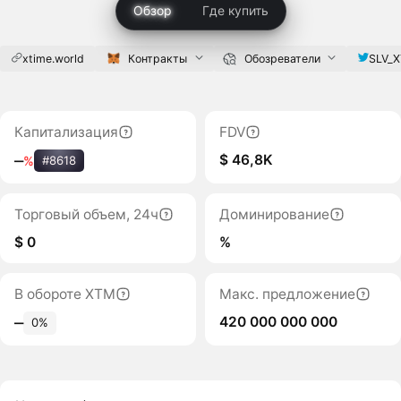
Обзор
Где купить
xtime.world
Контракты
Обозреватели
SLV_X
Капитализация
FDV
$ 46,8K
‒
%
#8618
Торговый объем, 24ч
Доминирование
$ 0
%
В обороте XTM
Макс. предложение
420 000 000 000
‒
0%