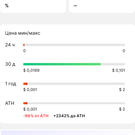
%
‒
Цена мин/макс
24 ч
0
0
30 д
$ 0,0169
$ 0,101
1 год
$ 0,001
$ 2
ATH
$ 0,001
$ 2
-96% от ATH
·
+2342% до ATH