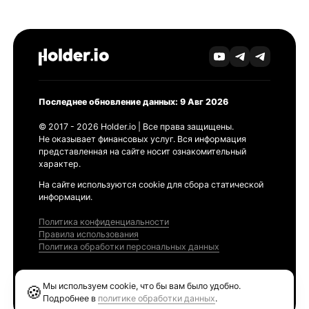
Последнее обновление данных: 9 Авг 2026
© 2017 - 2026 Holder.io | Все права защищены.
Не оказывает финансовых услуг. Вся информация
представленная на сайте носит ознакомительный
характер.
На сайте используются cookie для сбора статической
информации.
Политика конфиденциальности
Правила использования
Политика обработки персональных данных
Продукты
Мы используем cookie, что бы вам было удобно.
🍪
Ethereum GAS Tracker
Подробнее в
политике обработки данных
.