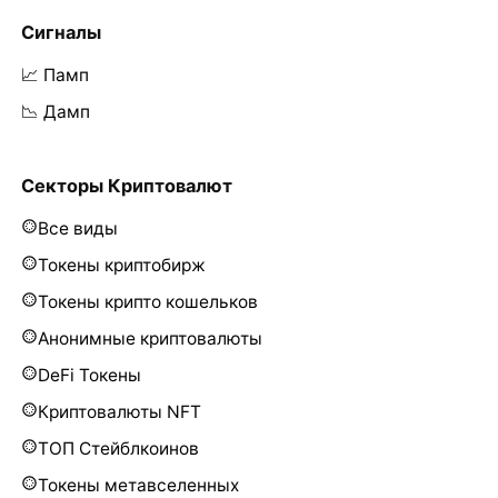
Сигналы
📈 Памп
📉 Дамп
Секторы Криптовалют
Все виды
Токены криптобирж
Токены крипто кошельков
Анонимные криптовалюты
DeFi Токены
Криптовалюты NFT
ТОП Стейблкоинов
Токены метавселенных