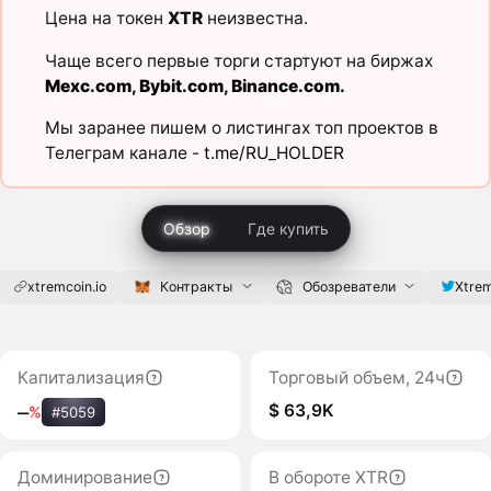
Цена на токен
XTR
неизвестна.
Чаще всего первые торги стартуют на биржах
Mexc.com
,
Bybit.com
,
Binance.com
.
Мы заранее пишем о листингах топ проектов в
Телеграм канале -
t.me/RU_HOLDER
Обзор
Где купить
xtremcoin.io
Контракты
Обозреватели
Xtre
Капитализация
Торговый объем, 24ч
$ 63,9K
‒
%
#5059
Доминирование
В обороте XTR