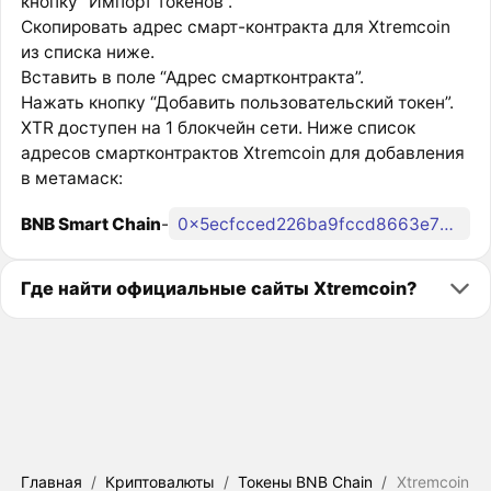
кнопку “Импорт токенов”.
Скопировать адрес смарт-контракта для Xtremcoin
из списка ниже.
Вставить в поле “Адрес смартконтракта”.
Нажать кнопку “Добавить пользовательский токен”.
XTR доступен на 1 блокчейн сети. Ниже список
адресов смартконтрактов Xtremcoin для добавления
в метамаск:
BNB Smart Chain
-
0x5ecfcced226ba9fccd8663e7b3263cbd8c84edb5
Где найти официальные сайты Xtremcoin?
Главная
/
Криптовалюты
/
Токены BNB Chain
/
Xtremcoin