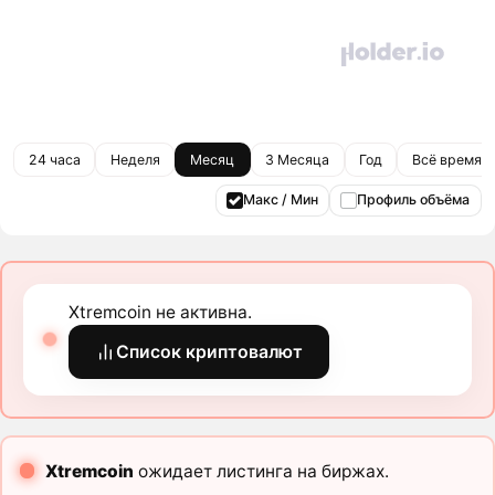
24 часа
Неделя
Месяц
3 Месяца
Год
Всё время
Макс / Мин
Профиль объёма
Xtremcoin не активна.
Список криптовалют
Xtremcoin
ожидает листинга на биржах.