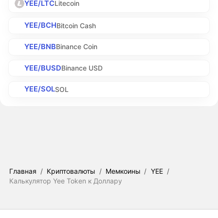
YEE/LTC
Litecoin
YEE/BCH
Bitcoin Cash
YEE/BNB
Binance Coin
YEE/BUSD
Binance USD
YEE/SOL
SOL
Главная
/
Криптовалюты
/
Мемкоины
/
YEE
/
Калькулятор Yee Token к Доллару