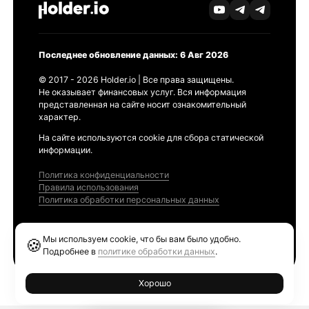
Последнее обновление данных: 6 Авг 2026
© 2017 - 2026 Holder.io | Все права защищены.
Не оказывает финансовых услуг. Вся информация
представленная на сайте носит ознакомительный
характер.
На сайте используются cookie для сбора статической
информации.
Политика конфиденциальности
Правила использования
Политика обработки персональных данных
Продукты
Мы используем cookie, что бы вам было удобно.
🍪
Ethereum GAS Tracker
Подробнее в
политике обработки данных
.
Хорошо