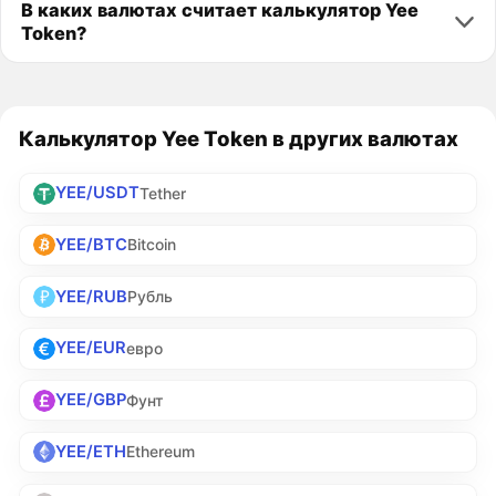
В каких валютах считает калькулятор Yee
Token?
Калькулятор Yee Token в других валютах
YEE/USDT
Tether
YEE/BTC
Bitcoin
YEE/RUB
Рубль
YEE/EUR
евро
YEE/GBP
Фунт
YEE/ETH
Ethereum