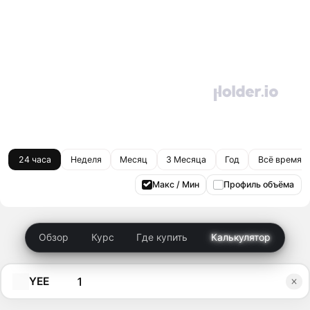
24 часа
Неделя
Месяц
3 Месяца
Год
Всё время
Макс / Мин
Профиль объёма
Обзор
Курс
Где купить
Калькулятор
YEE