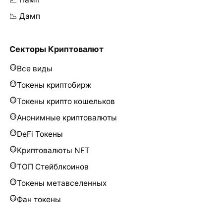
📉 Дамп
Секторы Криптовалют
Все виды
Токены криптобирж
Токены крипто кошельков
Анонимные криптовалюты
DeFi Токены
Криптовалюты NFT
ТОП Стейблкоинов
Токены метавселенных
Фан токены