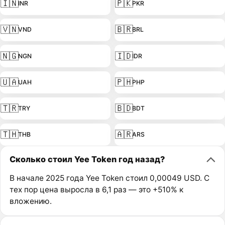
🇮🇳
🇵🇰
INR
PKR
🇻🇳
🇧🇷
VND
BRL
🇳🇬
🇮🇩
NGN
IDR
🇺🇦
🇵🇭
UAH
PHP
🇹🇷
🇧🇩
TRY
BDT
🇹🇭
🇦🇷
THB
ARS
Сколько стоил Yee Token год назад?
В начале 2025 года Yee Token стоил 0,00049 USD. С
тех пор цена выросла в 6,1 раз — это +510% к
вложению.