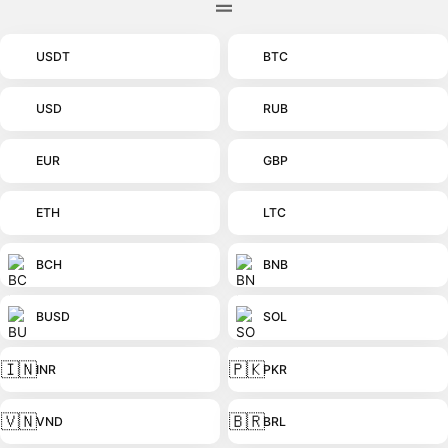
USDT
BTC
USD
RUB
EUR
GBP
ETH
LTC
BCH
BNB
BUSD
SOL
🇮🇳
🇵🇰
INR
PKR
🇻🇳
🇧🇷
VND
BRL