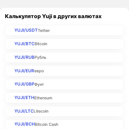
Калькулятор Yuji в других валютах
YUJI/USDT
Tether
YUJI/BTC
Bitcoin
YUJI/RUB
Рубль
YUJI/EUR
евро
YUJI/GBP
Фунт
YUJI/ETH
Ethereum
YUJI/LTC
Litecoin
YUJI/BCH
Bitcoin Cash