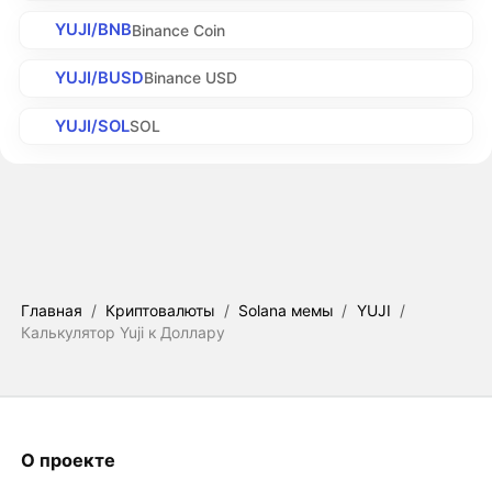
YUJI/BNB
Binance Coin
YUJI/BUSD
Binance USD
YUJI/SOL
SOL
Главная
/
Криптовалюты
/
Solana мемы
/
YUJI
/
Калькулятор Yuji к Доллару
О проекте