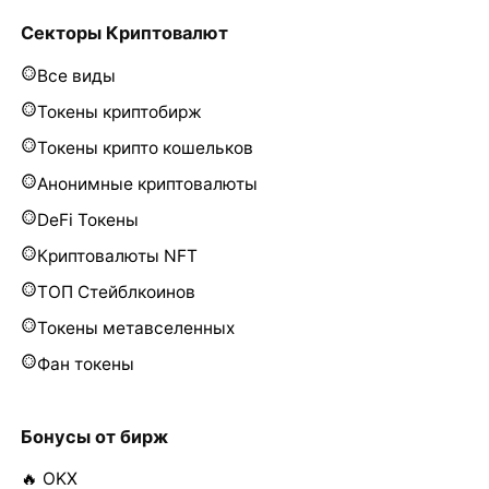
Секторы Криптовалют
Все виды
Токены криптобирж
Токены крипто кошельков
Анонимные криптовалюты
DeFi Токены
Криптовалюты NFT
ТОП Стейблкоинов
Токены метавселенных
Фан токены
Бонусы от бирж
🔥 OKX