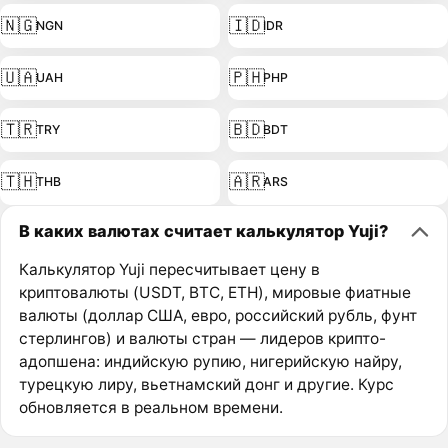
🇳🇬
🇮🇩
NGN
IDR
🇺🇦
🇵🇭
UAH
PHP
🇹🇷
🇧🇩
TRY
BDT
🇹🇭
🇦🇷
THB
ARS
В каких валютах считает калькулятор Yuji?
Калькулятор Yuji пересчитывает цену в
криптовалюты (USDT, BTC, ETH), мировые фиатные
валюты (доллар США, евро, российский рубль, фунт
стерлингов) и валюты стран — лидеров крипто-
адопшена: индийскую рупию, нигерийскую найру,
турецкую лиру, вьетнамский донг и другие. Курс
обновляется в реальном времени.