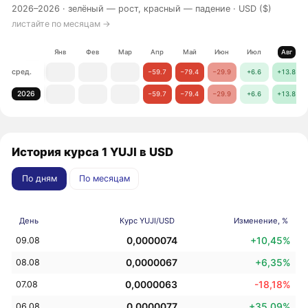
2026–2026 ·
зелёный — рост, красный — падение
· USD ($)
листайте по месяцам →
Янв
Фев
Мар
Апр
Май
Июн
Июл
Авг
сред.
−59.7
−79.4
−29.9
+6.6
+13.8
2026
−59.7
−79.4
−29.9
+6.6
+13.8
История курса 1 YUJI в USD
По дням
По месяцам
День
Курс YUJI/USD
Изменение, %
0,0000074
+10,45%
09.08
0,0000067
+6,35%
08.08
0,0000063
-18,18%
07.08
0,0000077
+35,09%
06.08