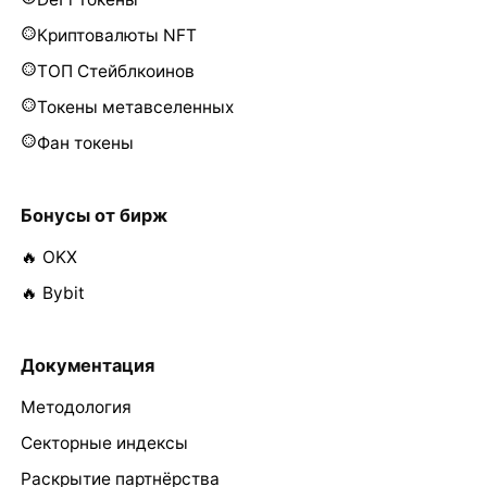
Криптовалюты NFT
ТОП Стейблкоинов
Токены метавселенных
Фан токены
Бонусы от бирж
🔥 OKX
🔥 Bybit
Документация
Методология
Секторные индексы
Раскрытие партнёрства