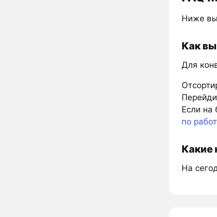
Ниже вы
Как вы
Для кон
Отсорти
Перейдит
Если на 
по рабо
Какие 
На сего