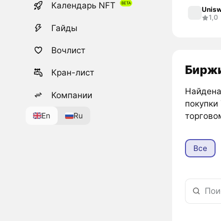
Календарь NFT
Unisw
1,0
Гайды
Вочлист
Биржи
Кран-лист
Найдена 
Компании
покупки
En
Ru
торгово
Все