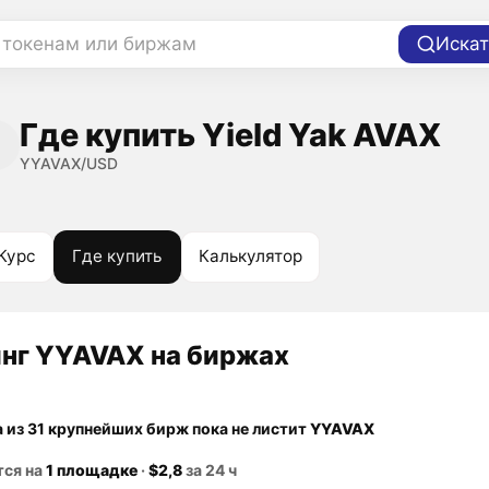
 токенам или биржам
Искат
Где купить Yield Yak AVAX
YYAVAX/USD
Курс
Где купить
Калькулятор
нг YYAVAX на биржах
а из 31 крупнейших бирж пока не листит
YYAVAX
тся на
1 площадке
·
$2,8
за 24 ч