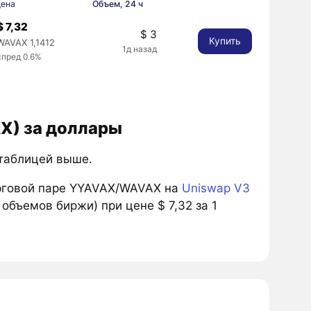
ена
Объем, 24 ч
$ 7,32
$ 3
Купить
WAVAX 1,1412
1д назад
спред 0.6%
AX) за доллары
 таблицей выше.
рговой паре YYAVAX/WAVAX на
Uniswap V3
объемов биржи) при цене $ 7,32 за 1