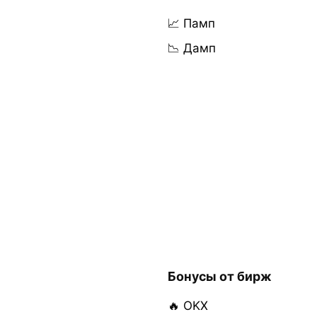
📈 Памп
📉 Дамп
Бонусы от бирж
🔥 OKX