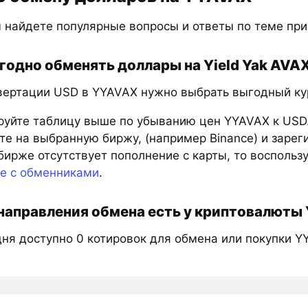
 найдете популярные вопросы и ответы по теме пр
годно обменять доллары на Yield Yak AVA
вертации USD в YYAVAX нужно выбрать выгодный кур
руйте таблицу выше по убыванию цен YYAVAX к USD
е на выбранную биржу, (например Binance) и зарег
бирже отсутствует пополнение с карты, то восполь
те с обменниками
.
направления обмена есть у криптовалюты 
дня доступно 0 котировок для обмена или покупки Y