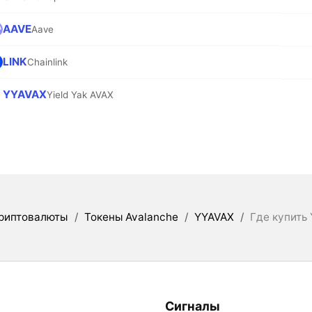
AAVE
Aave
LINK
Chainlink
YYAVAX
Yield Yak AVAX
риптовалюты
/
Токены Avalanche
/
YYAVAX
/
Где купить 
Сигналы