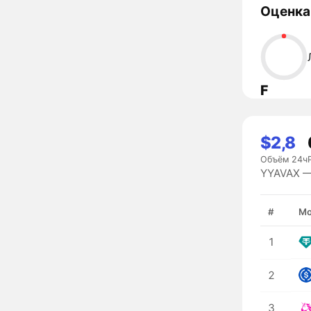
Оценка
F
$2,8
Объём 24ч
YYAVAX — 
#
Мо
1
2
3