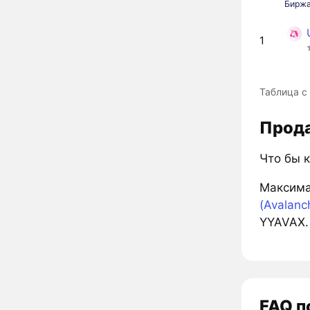
Бирж
1
Таблица с
Прода
Что бы к
Максима
(Avalanc
YYAVAX.
FAQ п