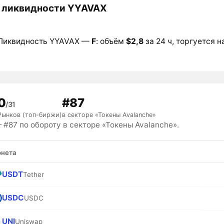
 ликвидности YYAVAX
Ликвидность YYAVAX —
F
: объём
$2,8
за 24 ч, торгуется н
0
#87
/31
Рынков (топ-биржи)
в секторе «Токены Avalanche»
#87 по обороту в секторе «Токены Avalanche».
нета
USDT
Tether
USDC
USDC
UNI
Uniswap