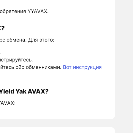
иобретения YYAVAX.
X?
с обмена. Для этого:
.
истрируйтесь.
зуйтесь p2p обменниками.
Вот инструкция
Yield Yak AVAX?
YAVAX: