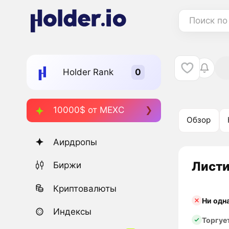
Поиск по
Holder Rank
10000$ от MEXC
Обзор
Аирдропы
Листи
Биржи
Криптовалюты
Ни одн
Индексы
Торгуе