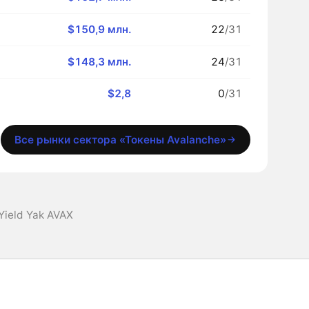
$150,9 млн.
22
/31
$148,3 млн.
24
/31
$2,8
0
/31
Все рынки сектора «Токены Avalanche»
Yield Yak AVAX