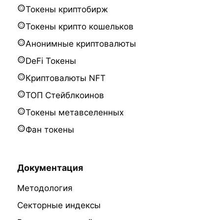
Токены криптобирж
Токены крипто кошельков
Анонимные криптовалюты
DeFi Токены
Криптовалюты NFT
ТОП Стейблкоинов
Токены метавселенных
Фан токены
Документация
Методология
Секторные индексы