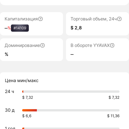
Капитализация
Торговый объем, 24ч
$ 2,8
‒
%
#14109
Доминирование
В обороте YYAVAX
%
‒
Цена мин/макс
24 ч
$ 7,32
$ 7,32
30 д
$ 6,6
$ 11,36
1 год