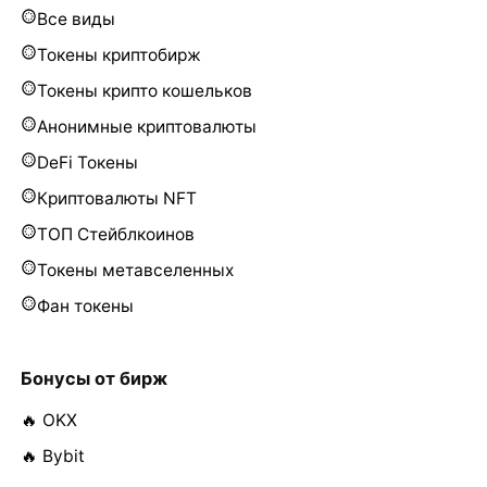
Все виды
Токены криптобирж
Токены крипто кошельков
Анонимные криптовалюты
DeFi Токены
Криптовалюты NFT
ТОП Стейблкоинов
Токены метавселенных
Фан токены
Бонусы от бирж
🔥 OKX
🔥 Bybit