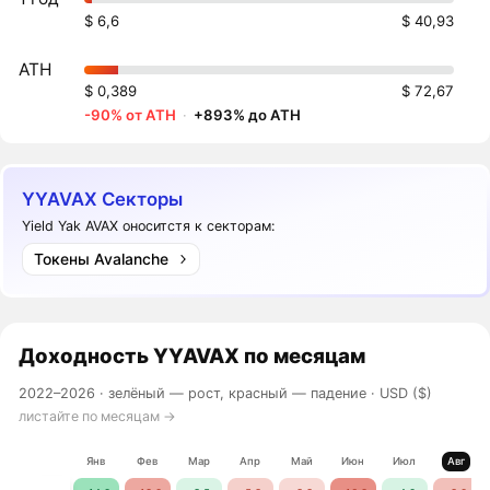
$ 6,6
$ 40,93
ATH
$ 0,389
$ 72,67
-90% от ATH
·
+893% до ATH
YYAVAX Секторы
Yield Yak AVAX оноситстя к секторам:
Токены Avalanche
Доходность
YYAVAX
по месяцам
2022–2026 ·
зелёный — рост, красный — падение
· USD ($)
листайте по месяцам →
Янв
Фев
Мар
Апр
Май
Июн
Июл
Авг