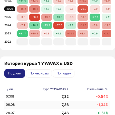
сред.
+14.0
−12.0
+3.5
−5.3
−3.8
−16.2
+4.0
−8.0
2026
−15.2
−18.1
+2.7
+0.6
−0.5
−26.0
−2.9
−1.9
2025
−3.3
−38.0
−13.7
+13.8
−3.6
−10.5
+27.1
+2.2
2024
−7.1
+18.9
+25.2
−37.0
+7.2
−19.8
−8.8
−11.1
2023
+81.7
−10.9
−0.3
+1.3
−18.2
−8.4
+0.9
−21.1
2022
История курса 1 YYAVAX в USD
По дням
По месяцам
По годам
День
Курс YYAVAX/USD
Изменение, %
7,32
-0,54%
07.08
7,36
-1,34%
06.08
7,46
+0,61%
28.07