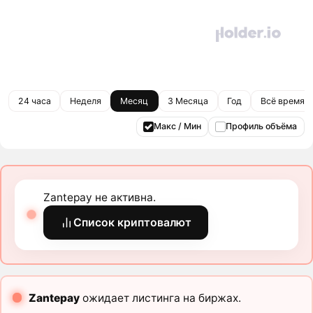
24 часа
Неделя
Месяц
3 Месяца
Год
Всё время
Макс / Мин
Профиль объёма
Zantepay не активна.
Список криптовалют
Zantepay
ожидает листинга на биржах.