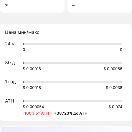
%
‒
Цена мин/макс
24 ч
0
0
30 д
$ 0,00018
$ 0,00066
1 год
$ 0,00018
$ 0,0038
ATH
$ 0,000054
$ 0,074
-100% от ATH
·
+38723% до ATH