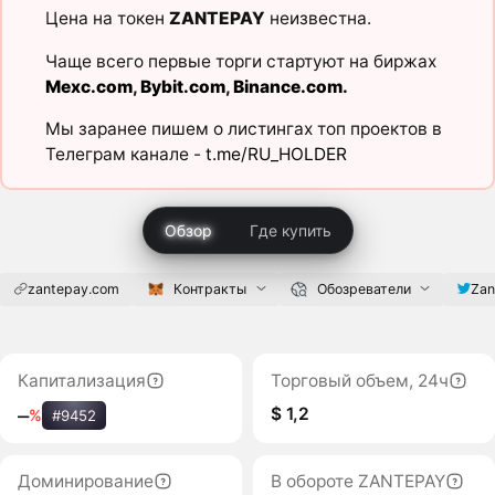
Цена на токен
ZANTEPAY
неизвестна.
Чаще всего первые торги стартуют на биржах
Mexc.com
,
Bybit.com
,
Binance.com
.
Мы заранее пишем о листингах топ проектов в
Телеграм канале -
t.me/RU_HOLDER
Обзор
Где купить
zantepay.com
Контракты
Обозреватели
Zan
Капитализация
Торговый объем, 24ч
$ 1,2
‒
%
#9452
Доминирование
В обороте ZANTEPAY