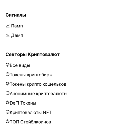
Сигналы
📈 Памп
📉 Дамп
Секторы Криптовалют
Все виды
Токены криптобирж
Токены крипто кошельков
Анонимные криптовалюты
DeFi Токены
Криптовалюты NFT
ТОП Стейблкоинов