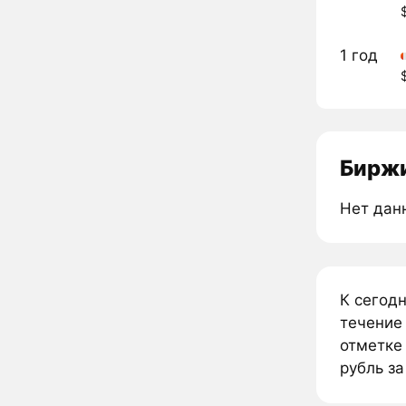
1 год
Биржи
Нет дан
К сегод
течение
отметке 
рубль за