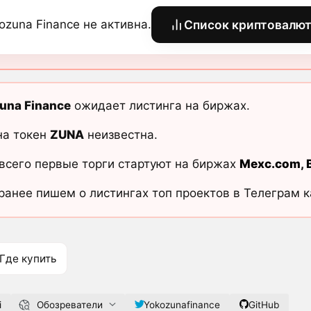
ozuna Finance не активна.
Список криптовалю
una Finance
ожидает листинга на биржах.
на токен
ZUNA
неизвестна.
всего первые торги стартуют на биржах
Mexc.com
,
ранее пишем о листингах топ проектов в Телеграм 
Где купить
i
Обозреватели
Yokozunafinance
GitHub