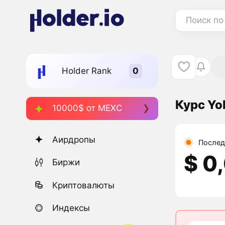
Поиск по
Holder Rank
Курс Yo
10000$ от MEXC
Аирдропы
Послед
$ 0
Биржи
Криптовалюты
Индексы