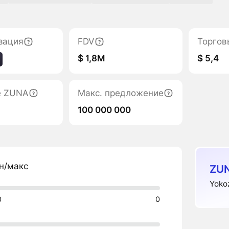
зация
FDV
Торгов
$ 1,8M
$ 5,4
е ZUNA
Макс. предложение
100 000 000
н/макс
ZU
Yoko
0
0