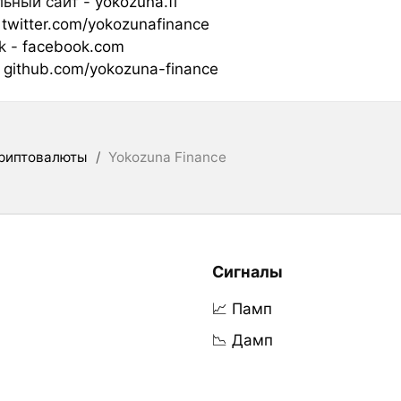
ьный сайт -
yokozuna.fi
-
twitter.com/yokozunafinance
k -
facebook.com
-
github.com/yokozuna-finance
риптовалюты
/
Yokozuna Finance
Сигналы
📈 Памп
📉 Дамп