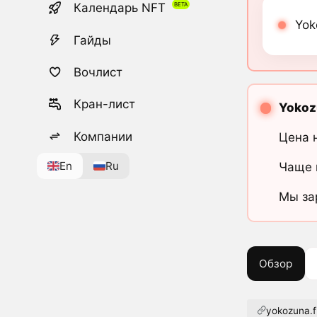
Календарь NFT
Yok
Гайды
Вочлист
Кран-лист
Yokoz
Компании
Цена 
En
Ru
Чаще 
Мы за
Обзор
yokozuna.f