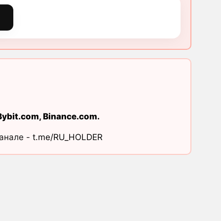
т
Bybit.com
,
Binance.com
.
канале -
t.me/RU_HOLDER