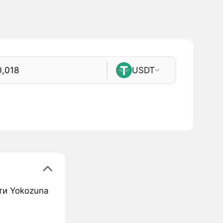
USDT
ти Yokozuna