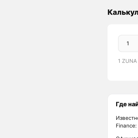
Кальку
1 ZUNA
Где на
Известн
Finance: