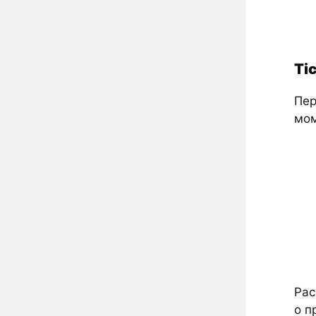
Tic
Пер
мом
Рас
о п