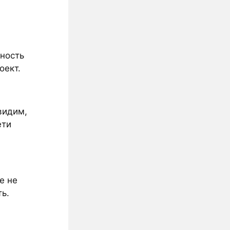
жность
оект.
видим,
ети
е не
ь.