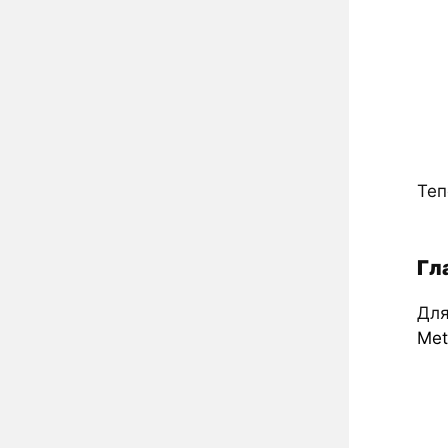
Теп
Гл
Для
Me