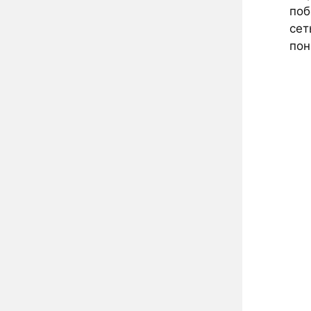
поб
сет
пон