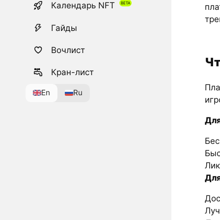
Календарь NFT
пла
тре
Гайды
Вочлист
Чт
Кран-лист
Пла
En
Ru
игр
Для
Бес
Быс
Лик
Для
Дос
Луч