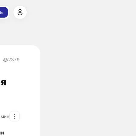
ь
2379
ля
4
мин
ми