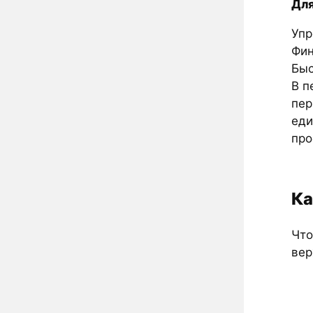
Для
Упр
Фин
Быс
В п
пер
еди
про
Ка
Что
вер