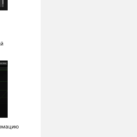
ый
ормацию