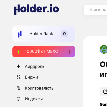
Поиск по
Holder Rank
10000$ от MEXC
О
Аирдропы
и
Биржи
Криптовалюты
Индексы
Ga