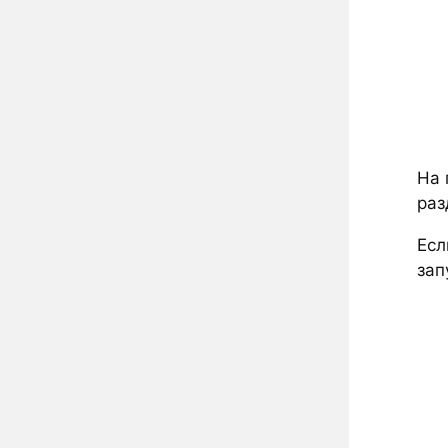
На 
раз
Есл
зап