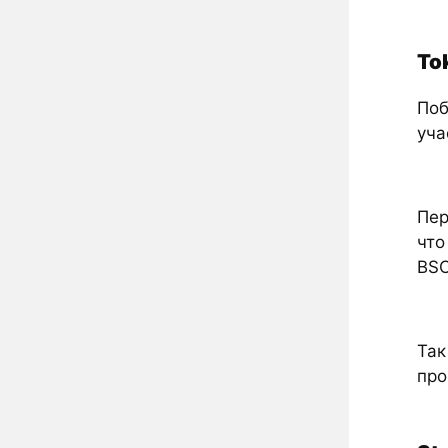
To
Поб
уча
Пер
что
BSC
Так
про