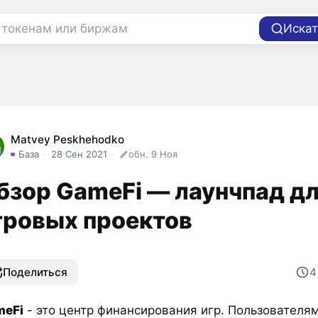
 токенам или биржам
Искат
Matvey Peskhehodko
База
28 Сен 2021
обн. 9 Ноя
бзор GameFi — лаунчпад д
гровых проектов
Поделиться
meFi
- это центр финансирования игр. Пользователя