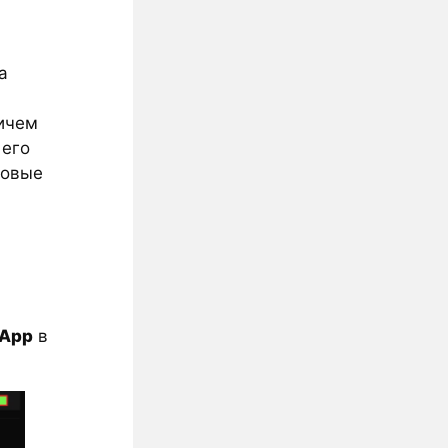
а
ичем
 его
ровые
 App
в