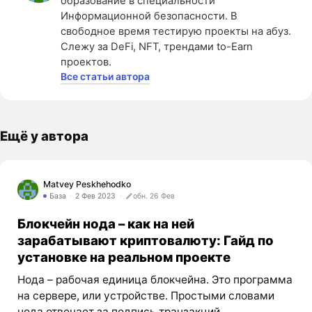
образование в специальности
Информационной безопасности. В
свободное время тестирую проекты на абуз.
Слежу за DeFi, NFT, трендами to-Earn
проектов.
Все статьи автора
Ещё у автора
Matvey Peskhehodko
База
2 Фев 2023
обн. 26 Фев
Блокчейн нода – как на ней
зарабатывают криптовалюту: Гайд по
установке на реальном проекте
Нода – рабочая единица блокчейна. Это программа
на сервере, или устройстве. Простыми словами
нода отвечает за подпись транзакций,