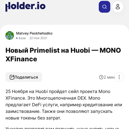
Matvey Peskhehodko
База
22 Ноя 2021
Новый Primelist на Huobi — MONO
XFinance
Поделиться
2
мин
25 Ноября на Huobi пройдет сейл проекта Mono
XFinance. Это Многоцепочечная DEX. Mono
предлагает DeFi услуги, например кредитование или
заимствование. Также они позволяют запускать
новые токены без затрат.
Участие позволит вам получить шанс купить новые