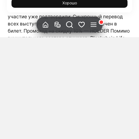
поделятся знаменитые спикеры, которые прямо
Хорошо
сейчас закладывают фундамент роста рынка. Свое
участие уже подтвердили: Синхронный перевод
всех выступлений на русский язык включен в
билет. Промокод на скидку 10% — HOLDER Помимо
внушительного состава спикеров, Blockchain Life
2024 предлагает беспрецедентные возможности
для нетворкинга. Благодаря высокому качеству
премиальной аудитории, кулуарные переговоры
будут полны инсайдов и принесут чрезвычайно
полезные знакомства. Всего 2 дня на Blockchain
Life 2024 могут превзойти год плодотворной
работы. […]