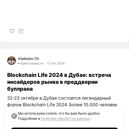
Vladislav Ch
Криптоновости
11 Окт 2024
Blockchain Life 2024 в Дубае: встреча
инсайдеров рынка в преддверии
буллрана
22-23 октября в Дубае состоится легендарный
форум Blockchain Life 2024. Более 10,000 человек
из 120 стран встретятся на крипто событии года
Мы используем cookie, что бы вам было удобно.
🍪
для обмена инсайдерской информацией накануне
Подробнее в
политике обработки данных
.
буллрана 2025. Экспертной аналитикой рынка