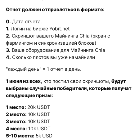
Отчет должен отправляться в формате:
0.
Дата отчета.
1.
Логин на бирже
Yobit.net
2.
Скриншот вашего Майнинга Chia (экран с
фармингом и синхронизацией блоков)
3.
Ваше оборудование для Майнинга Chia
4.
Сколько плотов вы уже намайнили
"каждый день" = 1 отчет в день.
1 июня из всех,
кто постил свои скриншоты,
будут
выбраны случайные победители, которые получат
следующие призы:
1 место:
20k USDT
2 место:
10k USDT
3 место:
10k USDT
4 место:
10k USDT
5-10 места:
5k USDT