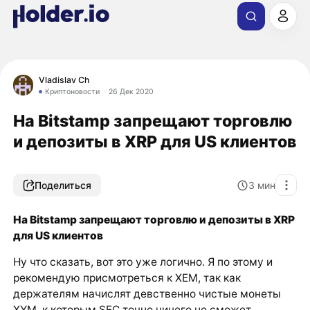
Vladislav Ch
Криптоновости
26 Дек 2020
На Bitstamp запрещают торговлю
и депозиты в XRP для US клиентов
Поделиться
3
мин
На Bitstamp запрещают торговлю и депозиты в XRP
для US клиентов
Ну что сказать, вот это уже логично. Я по этому и
рекомендую присмотреться к XEM, так как
держателям начислят девственно чистые монеты
XYM, к которым SEC точно ничего не сможет