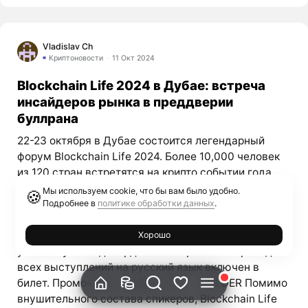
Vladislav Ch
Криптоновости
11 Окт 2024
Blockchain Life 2024 в Дубае: встреча
инсайдеров рынка в преддверии
буллрана
22-23 октября в Дубае состоится легендарный
форум Blockchain Life 2024. Более 10,000 человек
из 120 стран встретятся на крипто событии года
для обмена инсайдерской информацией накануне
Мы используем cookie, что бы вам было удобно.
🍪
буллрана 2025. Экспертной аналитикой рынка
Подробнее в
политике обработки данных
.
поделятся знаменитые спикеры, которые прямо
сейчас закладывают фундамент роста рынка. Свое
Хорошо
участие уже подтвердили: Синхронный перевод
всех выступлений на русский язык включен в
билет. Промокод на скидку 10% — HOLDER Помимо
внушительного состава спикеров, Blockchain Life