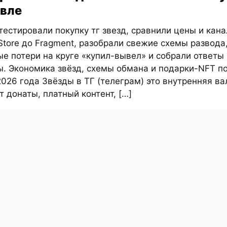
вле
естировали покупку тг звезд, сравнили цены и кан
Store до Fragment, разобрали свежие схемы развода
е потери на круге «купил-вывел» и собрали ответы
ы. Экономика звёзд, схемы обмана и подарки-NFT п
026 года Звёзды в ТГ (телеграм) это внутренняя ва
т донаты, платный контент, […]