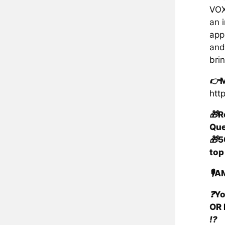
VO
an 
app
and
bri
👉
M
htt
🎁
R
Que
🎁
5
top
🎙
AM
❓
Yo
OR
⁉️