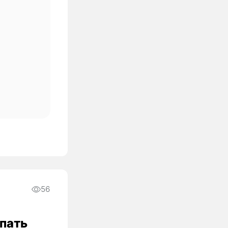
56
упать