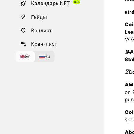
Календарь NFT
air
Гайды
Coi
Вочлист
Lea
VO
Кран-лист
📝
A
En
Ru
Sta
⏳
C
AMA
on 
pur
Coi
spe
Ab