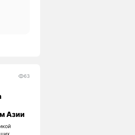
63
а
м Азии
икой
ущих