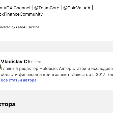
in
VOX Channel
|
@TeamCore
|
@CoinValueA
|
xFinanceCommunity
elivered by
Feed43
service
Vladislav Ch
АВТОР
Главный редактор Holder.io. Автор статей и исследова
области финансов и криптовалют. Инвестор с 2017 год
Все статьи автора
втора