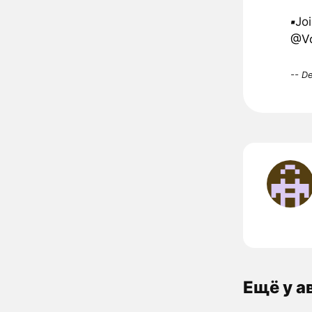
▪️
Jo
@Vo
-- D
Ещё у а