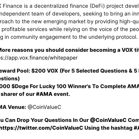
X
Finance is a decentralized finance (DeFi) project deve
independent team of developers, seeking to bring an in
roach to the new emerging market by providing high-qua
 profitable services while relying on the voice of the peo
ng in community engagement to the underlying protocol.
ore reasons you should consider becoming a VOX ti
ps://app.vox.finance/whitepaper
eward Pool: $200 VOX (For 5 Selected Questions & 5 
stions)
000 $Doge For Lucky 100 Winner's To Complete AM
 sharer of our
#AMA
event.
A Venue:
@CoinValueC
u Can Drop Your Questions In Our
@CoinValueC
Com
https://twitter.com/CoinValueC
Using the hashtag
#