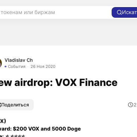
 токенам или биржам
Искат
Vladislav Ch
События
26 Ноя 2020
ew airdrop: VOX Finance
Поделиться
X)
ard: $200 VOX and 5000 Doge
e:
⭐️
⭐️
⭐️
⭐️
⭐️