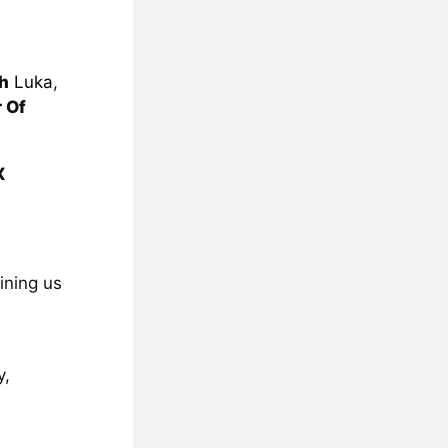
h
Luka
,
 Of
X
ining us
y,