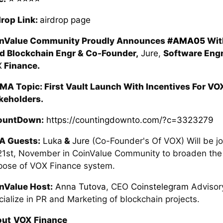
drop Link:
airdrop page
nValue Community Proudly Announces
#AMA05
Wit
d Blockchain Engr & Co-Founder,
Jure
,
Software Engr
X
Finance.
MA Topic: First Vault Launch With Incentives For VO
keholders.
ountDown:
https://countingdownto.com/?c=3323279
 Guests:
Luka
&
Jure
(Co-Founder's Of VOX) Will be jo
21st, November in CoinValue Community to broaden the
pose of VOX Finance system.
nValue Host:
Anna Tutova
, CEO
Coinstelegram
Advisor
cialize in PR and Marketing of blockchain projects.
out
VOX Finance