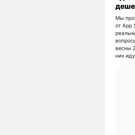
деше
Мы прот
от App 
реальны
вопрос
весны 2
них иду