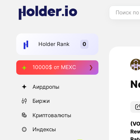
Поиск по
Holder Rank
10000$ от MEXC
N
Аирдропы
Биржи
Криптовалюты
(VO
Индексы
Rew
Rat