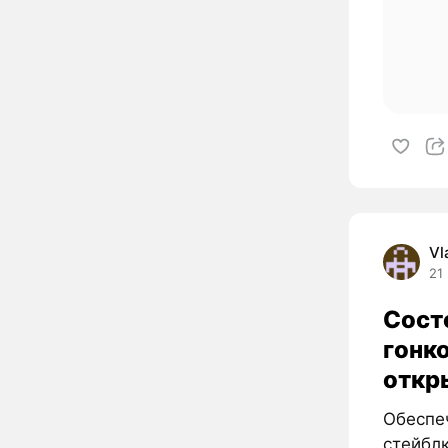
Vl
21
Сост
гонк
откр
Обеспе
стейбл