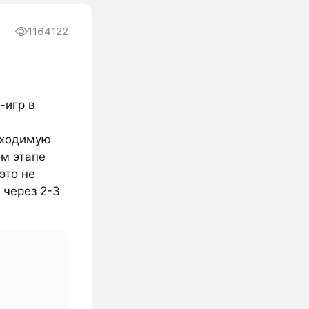
1164122
-игр в
бходимую
ом этапе
это не
 через 2-3