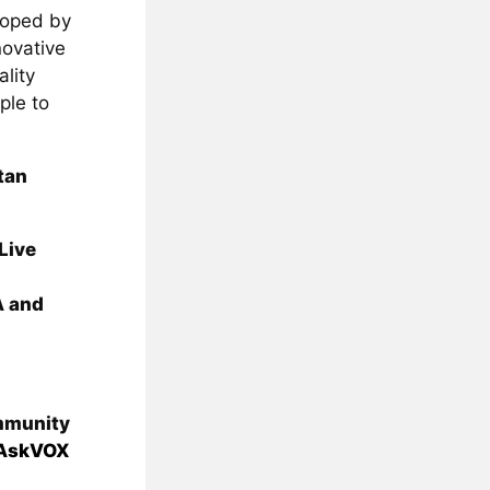
loped by
novative
lity
ple to
tan
Live
A and
munity
AskVOX