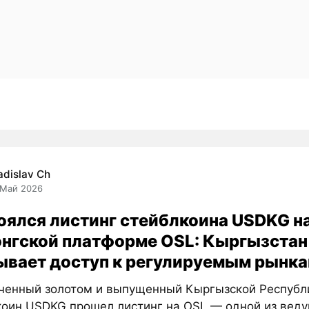
adislav Ch
 Май 2026
оялся листинг стейблкоина USDKG н
онгской платформе OSL: Кыргызстан
ывает доступ к регулируемым рынка
ченный золотом и выпущенный Кыргызской Республ
коин USDKG прошел листинг на OSL — одной из вед