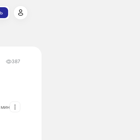
ь
387
2
мин