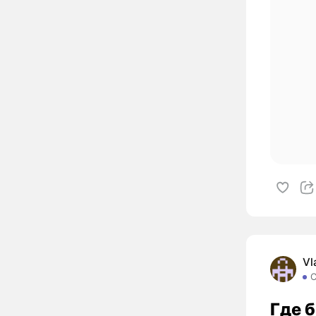
Vl
Где б