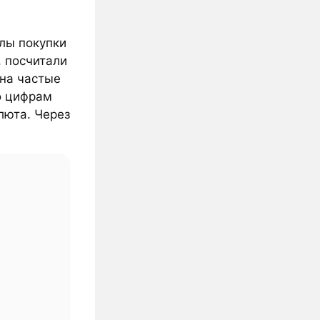
алы покупки
, посчитали
 на частые
о цифрам
люта. Через