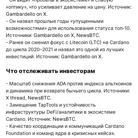
«оптику», что усиливает давление на цену. Источник:
Gambardello on X
.
- Он назвал прошлые годы «упущенными
возможностями» для использования статуса топ‑10.
Источники:
Gambardello on X
,
NewsBTC
.
- Ранее он сменил фокус с
Litecoin (LTC)
на Cardano
до цикла 2020–2021 и назвал это одной из лучших
инвестиций. Источник:
Gambardello on X
.
Что отслеживать инвесторам
- Масштаб снижения ADA против индекса альткоинов
и динамика при возврате бычьего цикла. Источники:
X thread
,
NewsBTC
.
- Замещение TapTools и устойчивость
инфраструктуры DeFi/аналитики в экосистеме
Cardano. Источник:
NewsBTC
.
- Качество координации и коммуникаций Cardano
Foundation и команд ядра в кризисных кейсах.