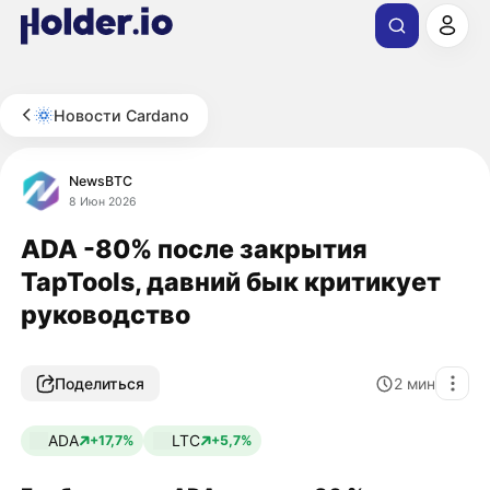
Новости Cardano
NewsBTC
8 Июн 2026
ADA -80% после закрытия
TapTools, давний бык критикует
руководство
Поделиться
2
мин
ADA
LTC
+17,7%
+5,7%