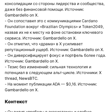
консолидации со стороны лидерства и сообщества,
даже без финансовой помощи. Источник:
Gambardello on X
.
- Он сопоставил это с коммуникациями Cardano
Foundation вокруг «Brazilian Olympics» и Token2049,
назвав их не к месту на фоне остановки ключевого
сервиса. Источник:
Gambardello on X
.
- Он отметил, что «драма» в X усиливает
репутационный ущерб. Источник:
Gambardello on X
.
- Он диверсифицирует фокус и портфель более года.
Источник:
Gambardello on X
.
- Тезис без изменений: сильная технология и
потенциал в следующем альт‑цикле. Источники:
X
thread
,
NewsBTC
.
- На момент публикации ADA — $0,16. Источник:
Gambardello on X
.
Контекст
- Он видит «пробелы в экосистеме» и слабую