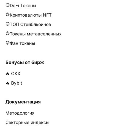
DeFi Токены
Криптовалюты NFT
ТОП Стейблкоинов
Токены метавселенных
Фан токены
Бонусы от бирж
🔥 OKX
🔥 Bybit
Документация
Методология
Секторные индексы