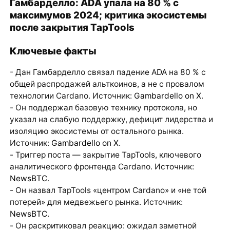
Гамбарделло: ADA упала на 80 % с
максимумов 2024; критика экосистемы
после закрытия TapTools
Ключевые факты
- Дан Гамбарделло связал падение ADA на 80 % с
общей распродажей альткоинов, а не с провалом
технологии Cardano. Источник:
Gambardello on X
.
- Он поддержал базовую технику протокола, но
указал на слабую поддержку, дефицит лидерства и
изоляцию экосистемы от остального рынка.
Источник:
Gambardello on X
.
- Триггер поста — закрытие TapTools, ключевого
аналитического фронтенда Cardano. Источник:
NewsBTC
.
- Он назвал TapTools «центром Cardano» и «не той
потерей» для медвежьего рынка. Источник:
NewsBTC
.
- Он раскритиковал реакцию: ожидал заметной